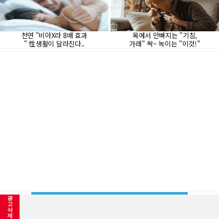
광
고
삭
제