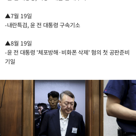
▲7월 19일
-내란특검, 윤 전 대통령 구속기소
▲8월 19일
-윤 전 대통령 '체포방해·비화폰 삭제' 혐의 첫 공판준비
기일