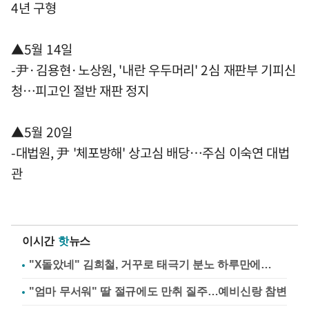
4년 구형
▲5월 14일
-尹·김용현·노상원, '내란 우두머리' 2심 재판부 기피신
청…피고인 절반 재판 정지
▲5월 20일
-대법원, 尹 '체포방해' 상고심 배당…주심 이숙연 대법
관
이시간
핫
뉴스
"X돌았네" 김희철, 거꾸로 태극기 분노 하루만에…
"엄마 무서워" 딸 절규에도 만취 질주…예비신랑 참변