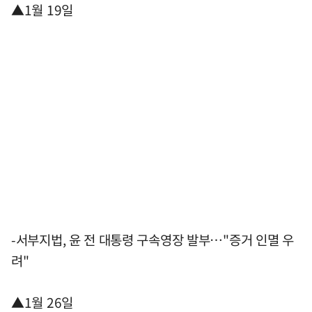
▲1월 19일
-서부지법, 윤 전 대통령 구속영장 발부…"증거 인멸 우
려"
▲1월 26일