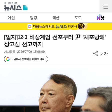
메인
랭킹
섹션
포토
[일지]12·3 비상계엄 선포부터 尹 '체포방해'
상고심 선고까지
기사등록
2026/07/09 15:06:09
가
가
구글에서 선호하는 매체로 추가