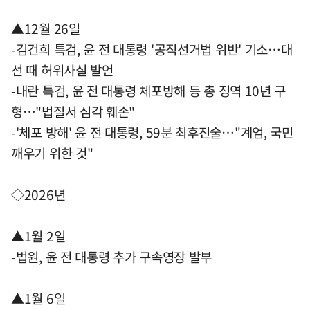
▲12월 26일
-김건희 특검, 윤 전 대통령 '공직선거법 위반' 기소…대
선 때 허위사실 발언
-내란 특검, 윤 전 대통령 체포방해 등 총 징역 10년 구
형…"법질서 심각 훼손"
-'체포 방해' 윤 전 대통령, 59분 최후진술…"계엄, 국민
깨우기 위한 것"
◇2026년
▲1월 2일
-법원, 윤 전 대통령 추가 구속영장 발부
▲1월 6일