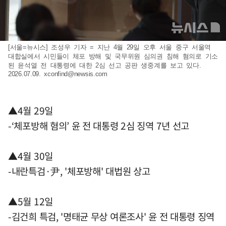
[서울=뉴시스] 조성우 기자 = 지난 4월 29일 오후 서울 중구 서울역
대합실에서 시민들이 체포 방해 및 국무위원 심의권 침해 혐의로 기소
된 윤석열 전 대통령에 대한 2심 선고 공판 생중계를 보고 있다.
2026.07.09.
xconfind@newsis.com
▲4월 29일
-‘체포방해 혐의’ 윤 전 대통령 2심 징역 7년 선고
▲4월 30일
-내란특검·尹, '체포방해' 대법원 상고
▲5월 12일
-김건희 특검, '명태균 무상 여론조사' 윤 전 대통령 징역