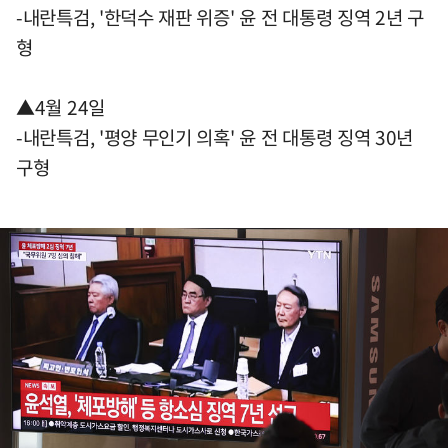
-내란특검, '한덕수 재판 위증' 윤 전 대통령 징역 2년 구
형
▲4월 24일
-내란특검, '평양 무인기 의혹' 윤 전 대통령 징역 30년
구형