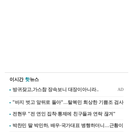
이시간
핫
뉴스
"바지 벗고 앞뒤로 돌아"…탈북민 회상한 기쁨조 검사
전현무 "전 연인 집착·통제에 친구들과 연락 끊겨"
박찬민 딸 박민하, 배우·국가대표 병행하더니…근황이