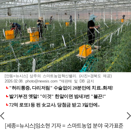
[안동=뉴시스] 상주의 스마트농업혁신밸리. (사진=경북도 제공)
2026.02.08.
photo@newsis.com
*재판매 및 DB 금지
[세종=뉴시스]임소현 기자 = 스마트농업 분야 국가표준