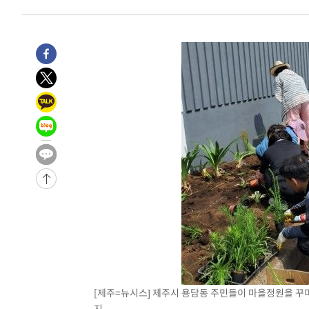
2시간 전 >
[속보]경찰, '홍명보 선임 논란' 대한축구협회·축구회관 등 
-17958초 전 >
[속보]합참 "北 발사체는 단거리탄도미사일…감시·경계
화"
-17706초 전 >
日방위성, 北이 동해로 쏜 발사체는 탄도미사일 가능성
-16136초 전 >
[속보] SKT, 에이닷 서비스 장애 발생…"원인 파악 중"
-15542초 전 >
[속보]합참 "북, 동해상으로 미상 발사체 발사"
-14938초 전 >
'낮 최고 39도' 불볕더위…한밤 열대야도 계속[내일날씨]
-14897초 전 >
[속보]7~9일 프로야구 3연전도 폭염 취소…11일 재개
-14559초 전 >
"韓 외환시장 개입 관측 배경엔 美의 대한국 무역적자 있
-14386초 전 >
'월드컵 탈락 후폭풍' 축구협회…초유의 압수수색에 '충격
-14226초 전 >
서울 낮 37.9도, 올여름 최고치 경신…영등포 순간 '40도
-13788초 전 >
[속보]종합특검, 대검 추가 압수수색…내란 중요임무종사
-9883초 전 >
[속보]코스닥, 800p 회복…0.26% 오른 801.67 마감
-9813초 전 >
[속보]코스피, 301.88포인트(4.58%) 내린 6296.38 마감
-9678초 전 >
[속보]원·달러 환율, 0.7원 내린 1423.8원 마감
-7277초 전 >
"여기 떨어졌다"…다누리, 스페이스X 로켓 달 충돌 흔적 
[제주=뉴시스] 제주시 용담동 주민들이 마을정원을 꾸미
-4322초 전 >
손흥민, 5경기 연속골 실패…LAFC는 승부차기 끝 과달라
지