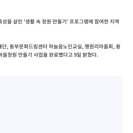
"
협"
특성을 살린 '생활 속 정원 만들기' 프로그램에 참여한 지역
할까
가피"
압수수색
재단, 동부문화드림센터 하늘꿈노인교실, 행원리마을회, 용
마을정원 만들기 사업을 완료했다고 9일 밝혔다.