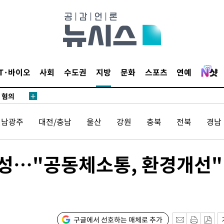
어"
·당황'
IT·바이오
사회
수도권
지방
문화
스포츠
연예
'
 혐의
전남광주
대전/충남
울산
강원
충북
전북
경남
포착
조성…"공동체소통, 환경개선"
하라 격파
"
협"
할까
구글에서 선호하는 매체로 추가
가피"