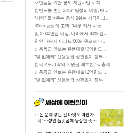
"돈 문제 겪는 건 마멋도 마찬가
지"…성인 플랫폼에 등장한 뜻밖
의 스타