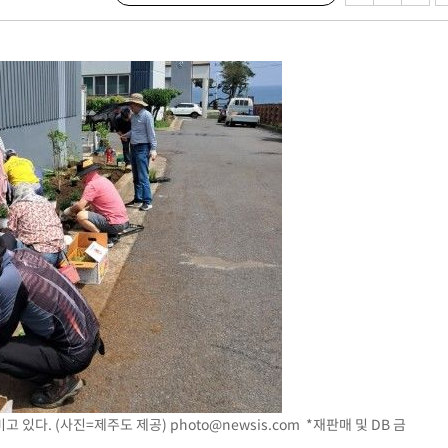
압수수색
태세 강
어"
·당황'
'
 혐의
포착
고 있다. (사진=제주도 제공)
photo@newsis.com
*재판매 및 DB 금
하라 격파