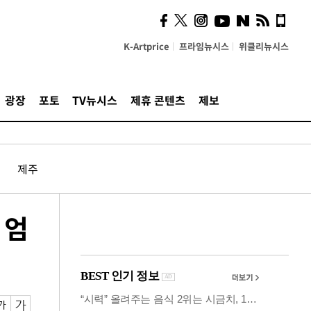
의견, 국토부·LH에 충실히
전달할 것"
K-Artprice
프라임뉴시스
위클리뉴시스
광장
포토
TV뉴시스
제휴 콘텐츠
제보
제주
 엄