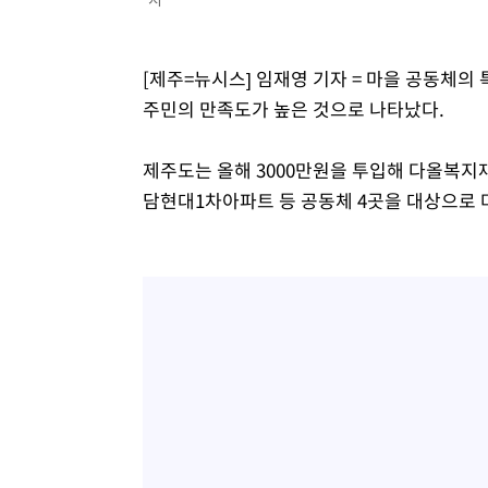
51분 전 >
내일까지 39도 '펄펄'…기상청 "태풍 지나며 폭염 잠시 꺾인다
57분 전 >
트럼프, 한국계 진보 주지사 후보 맹공…"공산주의가 최대 위
[제주=뉴시스] 임재영 기자 = 마을 공동체의 
57분 전 >
"美간섭에 합의 지연"…트럼프, '이란 호르무즈 통제권' 수용
주민의 만족도가 높은 것으로 나타났다.
1시간 전 >
[속보]산업장관 "李정부, 원전 반대 안해…안정 전력 위해 불
2시간 전 >
[속보]경찰, '홍명보 선임 논란' 대한축구협회·축구회관 등 
제주도는 올해 3000만원을 투입해 다올복지
담현대1차아파트 등 공동체 4곳을 대상으로 