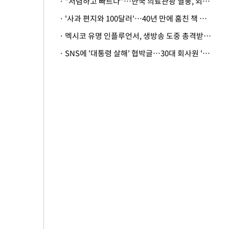
· "저렴하고 빠르다"…한국 의료관광 열풍, 외신도 주목
· '사과 편지와 100달러'…40년 만에 훔친 책 돌려준 美 절도범
· 멕시코 유명 인플루언서, 생방송 도중 총격받아 사망
· SNS에 '대통령 살해' 협박글…30대 회사원 '불구속 송치'