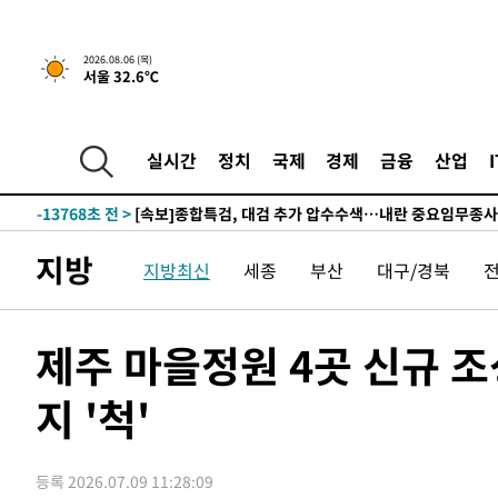
-15522초 전 >
[속보]합참 "북, 동해상으로 미상 발사체 발사"
-14918초 전 >
'낮 최고 39도' 불볕더위…한밤 열대야도 계속[내일날씨]
2026.08.06 (목)
서울 32.6℃
-14877초 전 >
[속보]7~9일 프로야구 3연전도 폭염 취소…11일 재개
-14539초 전 >
"韓 외환시장 개입 관측 배경엔 美의 대한국 무역적자 있
-14366초 전 >
'월드컵 탈락 후폭풍' 축구협회…초유의 압수수색에 '충격
실시간
정치
국제
경제
금융
산업
-14206초 전 >
서울 낮 37.9도, 올여름 최고치 경신…영등포 순간 '40도
-13768초 전 >
[속보]종합특검, 대검 추가 압수수색…내란 중요임무종사
-9863초 전 >
[속보]코스닥, 800p 회복…0.26% 오른 801.67 마감
지방
지방최신
세종
부산
대구/경북
-9793초 전 >
[속보]코스피, 301.88포인트(4.58%) 내린 6296.38 마감
-9658초 전 >
[속보]원·달러 환율, 0.7원 내린 1423.8원 마감
-7257초 전 >
"여기 떨어졌다"…다누리, 스페이스X 로켓 달 충돌 흔적 
제주 마을정원 4곳 신규 
-4302초 전 >
손흥민, 5경기 연속골 실패…LAFC는 승부차기 끝 과달라
지 '척'
51분 전 >
내일까지 39도 '펄펄'…기상청 "태풍 지나며 폭염 잠시 꺾인다
57분 전 >
트럼프, 한국계 진보 주지사 후보 맹공…"공산주의가 최대 위
58분 전 >
"美간섭에 합의 지연"…트럼프, '이란 호르무즈 통제권' 수용
등록 2026.07.09 11:28:09
1시간 전 >
[속보]산업장관 "李정부, 원전 반대 안해…안정 전력 위해 불