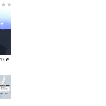
권리당원
무더위 잊는 도심형 여름 축제 '2026 서울 바캉스
용산어린이정원 앞
페스티벌'