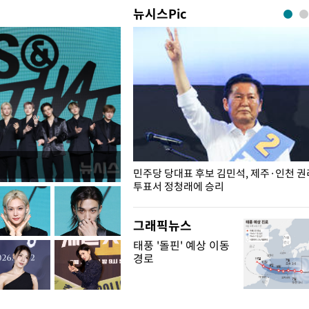
뉴시스Pic
슨 일이? [뉴시스국회토pic]
민주당 당대표 후보 김민석, 제주·인천 
투표서 정청래에 승리
그래픽뉴스
태풍 '돌핀' 예상 이동
경로