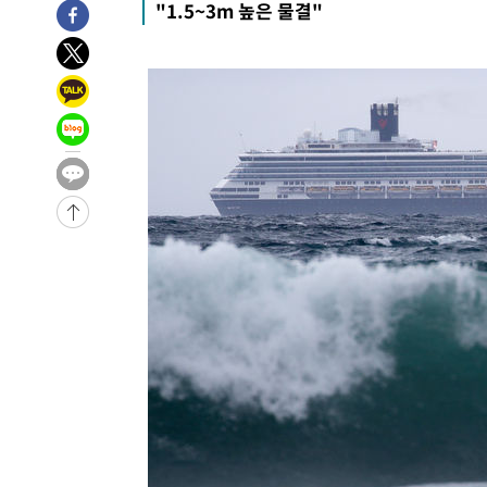
"1.5~3m 높은 물결"
6시간 전 >
[속보]뉴욕증시 상승 마감…S&P 0.6% 나스닥 1.3%↑
-29393초 전 >
[속보]與최고위원 제주·인천 순회경선…박선원·최민희
한민수·김용 순
-29346초 전 >
[속보]김민석, 與 전대 당원투표 누적 득표율 45.42%로 
청래 44.56%
-28628초 전 >
[속보]與 대표 경선 제주·인천 당원투표…金 47.75%·
42.08%·宋 10.17%
-28162초 전 >
이강인 "아틀레티코 이적 기뻐…등번호 7번 의미보단 팀 
것"
-28097초 전 >
[속보]與 당대표 경선, 제주·인천 권리당원 투표 김민석 
-21871초 전 >
낮 최고 35도 '무더위'…동해안 시간당 30㎜ '강한 비'[
-21141초 전 >
[속보]이강인 "감독님이 원하는 마음 느꼈고, 많은 트로피
틀레티코 이적"
-20923초 전 >
수도권 40도 육박 '펄펄'…동해안 일부 지역엔 호의주의
-19892초 전 >
온열질환 사망자 3명 늘어…누적 환자 3000명 돌파
-13837초 전 >
강릉에 시간당 81.4㎜ 물폭탄…도로 잠기고 담벼락 붕괴
-9944초 전 >
백운산서 80년근 천종산삼 9뿌리 발견…감정가 1.3억원
-7654초 전 >
선재도서 해루질 나섰다 실종 60대, 닷새 만에 숨진 채 발견
-5188초 전 >
남자 농구, 나고야 아시안게임서 '홈팀' 일본과 한일전
-4564초 전 >
여수 오동도 해상서 모터보트 전복…1명 사망·1명 실종
-791초 전 >
극한폭염 한풀 꺾이지만…'낮 최고 35도' 무더위, 열대야 