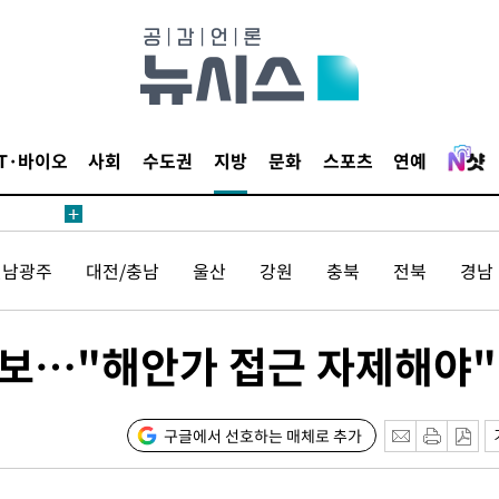
鄭
위해 뛸
승리
내일날씨]
 원해 아
IT·바이오
사회
수도권
지방
문화
스포츠
연예
보
전남광주
대전/충남
울산
강원
충북
전북
경남
의보…"해안가 접근 자제해야"
계속[다음주
"
구글에서 선호하는 매체로 추가
려 죄송"