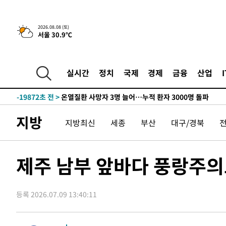
청래 44.56%
-28608초 전 >
[속보]與 대표 경선 제주·인천 당원투표…金 47.75%·
42.08%·宋 10.17%
-28142초 전 >
이강인 "아틀레티코 이적 기뻐…등번호 7번 의미보단 팀 
2026.08.08 (토)
서울 30.9℃
것"
-28077초 전 >
[속보]與 당대표 경선, 제주·인천 권리당원 투표 김민석 
-21851초 전 >
낮 최고 35도 '무더위'…동해안 시간당 30㎜ '강한 비'[
-21121초 전 >
[속보]이강인 "감독님이 원하는 마음 느꼈고, 많은 트로피
실시간
정치
국제
경제
금융
산업
틀레티코 이적"
-20903초 전 >
수도권 40도 육박 '펄펄'…동해안 일부 지역엔 호의주의
-19872초 전 >
온열질환 사망자 3명 늘어…누적 환자 3000명 돌파
-13817초 전 >
강릉에 시간당 81.4㎜ 물폭탄…도로 잠기고 담벼락 붕괴
지방
지방최신
세종
부산
대구/경북
-9924초 전 >
백운산서 80년근 천종산삼 9뿌리 발견…감정가 1.3억원
-7634초 전 >
선재도서 해루질 나섰다 실종 60대, 닷새 만에 숨진 채 발견
-5168초 전 >
남자 농구, 나고야 아시안게임서 '홈팀' 일본과 한일전
제주 남부 앞바다 풍랑주
-4544초 전 >
여수 오동도 해상서 모터보트 전복…1명 사망·1명 실종
-771초 전 >
극한폭염 한풀 꺾이지만…'낮 최고 35도' 무더위, 열대야 
날씨]
등록 2026.07.09 13:40:11
36분 전 >
축구협회 "압수수색·성접대 논란 사과…쇄신의 기회로 삼겠다
1시간 전 >
[속보]'압수수색·성접대 논란' 축구협회 "실망과 걱정 안겨드
4시간 전 >
'최고 37도' 폭염 지속…강원동해안 최대 150㎜ 비