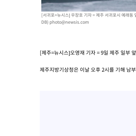
날씨]
36분 전 >
축구협회 "압수수색·성접대 논란 사과…쇄신의 기회로 삼겠다
[서귀포=뉴시스] 우장호 기자 = 제주 서귀포시 예래동 
1시간 전 >
[속보]'압수수색·성접대 논란' 축구협회 "실망과 걱정 안겨드
DB)
photo@newsis.com
4시간 전 >
'최고 37도' 폭염 지속…강원동해안 최대 150㎜ 비
6시간 전 >
[속보]뉴욕증시 상승 마감…S&P 0.6% 나스닥 1.3%↑
[제주=뉴시스]오영재 기자 = 9일 제주 일부
제주지방기상청은 이날 오후 2시를 기해 남