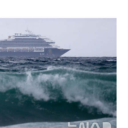
·서미화·
1위… 정
鄭
위해 뛸
승리
내일날씨]
 원해 아
보
계속[다음주