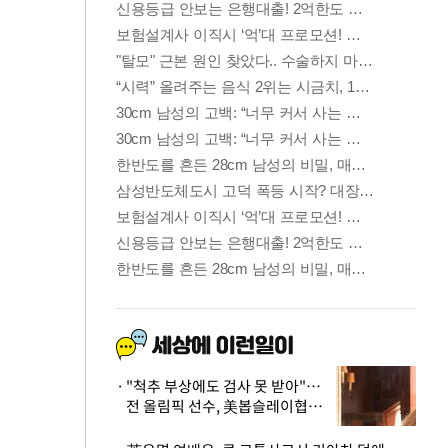
"척추 부상에도 검사 못 받아"…
전 올림픽 선수, 美봅슬레이협회
상대 소송