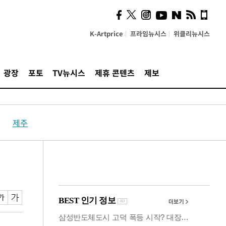
사이 해답 찾았죠"…알을
깨고 나온 '초자아'
K-Artprice
프라임뉴시스
위클리뉴시스
광장
포토
TV뉴시스
제휴 콘텐츠
제보
제주