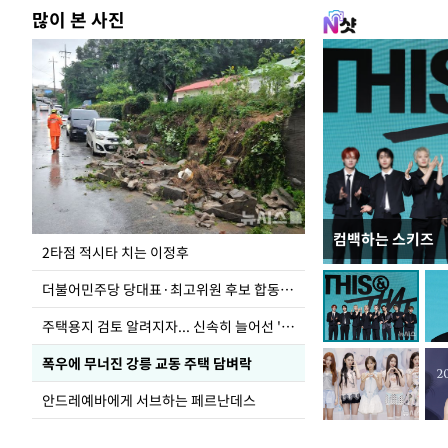
많이 본 사진
컴백하는 스키즈
이번주 국회에는 무
2타점 적시타 치는 이정후
더불어민주당 당대표·최고위원 후보 합동연설회
주택용지 검토 알려지자... 신속히 늘어선 '근조화환'
폭우에 무너진 강릉 교동 주택 담벼락
안드레예바에게 서브하는 페르난데스