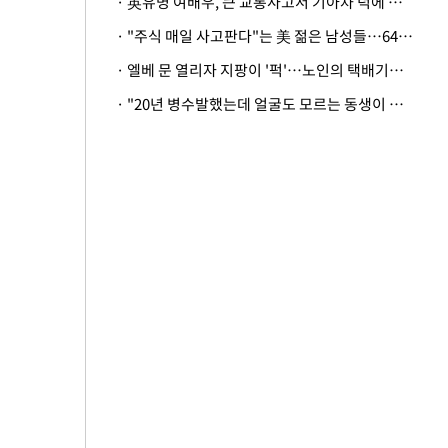
· 英유명 여배우, 큰 교통사고서 기아차 덕에 살았다
· "주식 매일 사고판다"는 美 젊은 남성들…64%가 "나는 인생의 패배자“
· 엘베 문 열리자 지팡이 '퍽'…노인의 택배기사 폭행 이유
· "20년 병수발했는데 얼굴도 모르는 동생이 유산 절반을"…배다른 형제 상속권 있을까