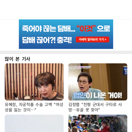
많이 본 기사
유혜정, 자궁적출 수술 고백 "여성
김정렬 "친형 군대서 구타로 사
성을 잃는 것이…"
망…유골 못 찾아"