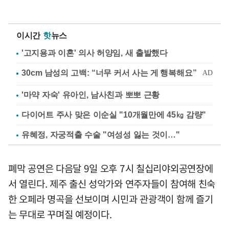
이시간
핫
뉴스
'고지용과 이혼' 의사 허양임, 새 출발했다
'마약 자숙' 유아인, 남사친과 뽀뽀 근황
다이어트 주사 맞은 이순실 "10개월만에 45㎏ 감량"
유혜정, 자궁적출 수술 "여성성 잃는 것이…"
폐막 공연은 다음달 9일 오후 7시 칠십리야외공연장에
서 열린다. 제주 출신 성악가와 연주자들이 참여해 친숙
한 오페라 명곡을 선보이며 시민과 관광객이 함께 즐기
는 무대로 꾸며질 예정이다.