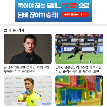
많이 본 기사
한정수 "황정민 선배만 피해…떳
LAFC 손흥민, 리그스컵 톨루카전
떳하면 신분 공개하라"
선발 출격…득점포 재가동 도전