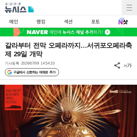
메인
랭킹
섹션
포토
갈라부터 전막 오페라까지…서귀포오페라축
제 29일 개막
기사등록
2026/07/09 14:54:33
가
가
구글에서 선호하는 매체로 추가