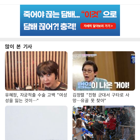
많이 본 기사
유혜정, 자궁적출 수술 고백 "여성
김정렬 "친형 군대서 구타로 사
성을 잃는 것이…"
망…유골 못 찾아"