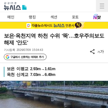
메인
랭킹
섹션
포토
보은·옥천지역 하천 수위 '뚝'…호우주의보도
해제 '안도'
기사등록
2026/07/09 15:04:43
가
가
구글에서 선호하는 매체로 추가
보은 이평교 2.93m→1.61m
옥천 산계교 7.03m→6.49m