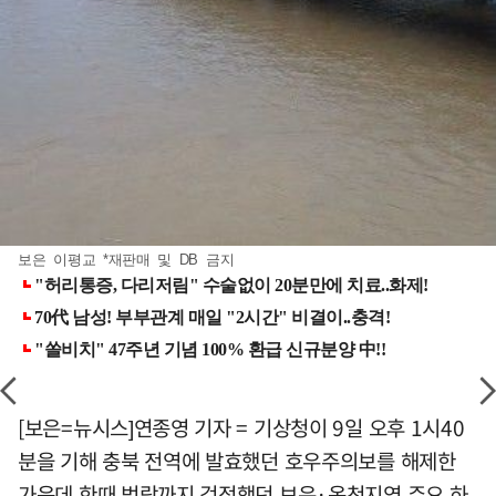
보은 이평교 *재판매 및 DB 금지
[보은=뉴시스]연종영 기자 = 기상청이 9일 오후 1시40
분을 기해 충북 전역에 발효했던 호우주의보를 해제한
가운데 한때 범람까지 걱정했던 보은·옥천지역 주요 하