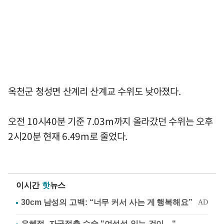
옥천군 청성면 산계리 산계교 수위도 낮아졌다.
오전 10시40분 기준 7.03m까지 올라갔던 수위는 오후
2시20분 현재 6.49m로 줄었다.
이시간
핫
뉴스
유혜정, 자궁적출 수술 "여성성 잃는 것이…"