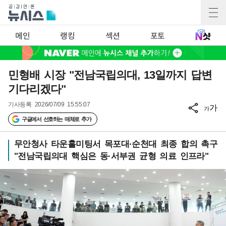
메인
랭킹
섹션
포토
민형배 시장 "전남국립의대, 13일까지 답변
기다리겠다"
기사등록
2026/07/09 15:55:07
가
가
구글에서 선호하는 매체로 추가
무안청사 타운홀미팅서 목포대·순천대 최종 합의 촉구
"전남국립의대 핵심은 동·서부권 균형 의료 인프라"