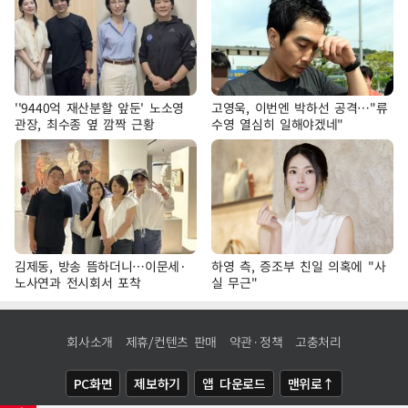
''9440억 재산분할 앞둔' 노소영
고영욱, 이번엔 박하선 공격…"류
관장, 최수종 옆 깜짝 근황
수영 열심히 일해야겠네"
김제동, 방송 뜸하더니…이문세·
하영 측, 증조부 친일 의혹에 "사
노사연과 전시회서 포착
실 무근"
회사소개
제휴/컨텐츠 판매
약관·정책
고충처리
PC화면
제보하기
앱 다운로드
맨위로↑