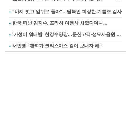
"바지 벗고 앞뒤로 돌아"…탈북민 회상한 기쁨조 검사
한국 떠난 김지수, 프라하 여행사 차렸다더니…
'가성비 워터밤' 한강수영장…문신고객·성묘사음원 민원
서인영 "환희가 크리스마스 같이 보내자 해"