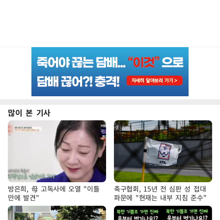
많이 본 기사
방은희, 母 고독사에 오열 "이틀
축구협회, 15년 전 심판 성 접대
만에 발견"
파문에 "현재는 내부 지침 준수"