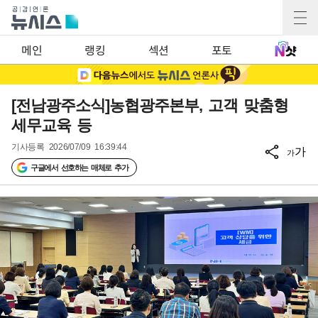
메인
랭킹
섹션
포토
[전남광주소식]농협광주본부, 고객 맞춤형
세무교육 등
기사등록
2026/07/09 16:39:44
가
가
구글에서 선호하는 매체로 추가