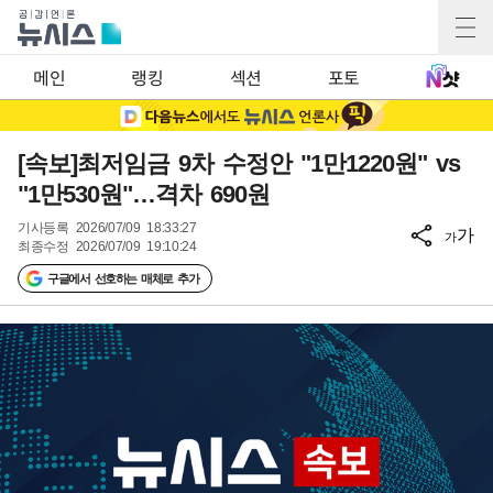
메인
랭킹
섹션
포토
[속보]최저임금 9차 수정안 "1만1220원" vs
"1만530원"…격차 690원
기사등록
2026/07/09 18:33:27
가
가
최종수정
2026/07/09 19:10:24
구글에서 선호하는 매체로 추가