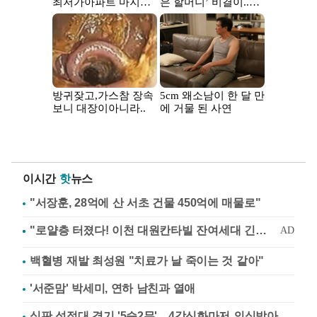
이시간
핫
뉴스
"서장훈, 28억에 산 서초 건물 450억에 매물로"
백혈병 재발 최성원 "치료가 날 죽이는 것 같아"
'서준맘' 박세미, 연하 남친과 열애
심판 성접대 경기 '5승2무'…4강신화마저 의심받아