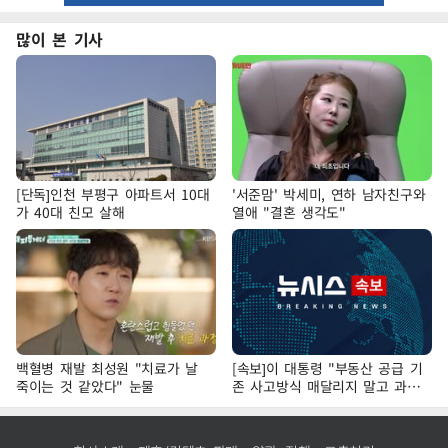
많이 본 기사
[단독]인천 부평구 아파트서 10대
'서준맘' 박세미, 연하 남자친구와
가 40대 친모 살해
열애 "결혼 생각도"
백혈병 재발 최성원 "치료가 날
[속보]이 대통령 "부동산 공급 기
죽이는 것 같았다" 눈물
존 사고방식 매달리지 말고 과감
히 실천"