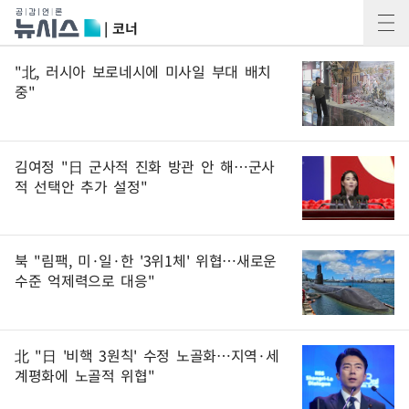
| 코너
"北, 러시아 보로네시에 미사일 부대 배치
중"
김여정 "日 군사적 진화 방관 안 해…군사
적 선택안 추가 설정"
북 "림팩, 미·일·한 '3위1체' 위협…새로운
수준 억제력으로 대응"
北 "日 '비핵 3원칙' 수정 노골화…지역·세
계평화에 노골적 위협"