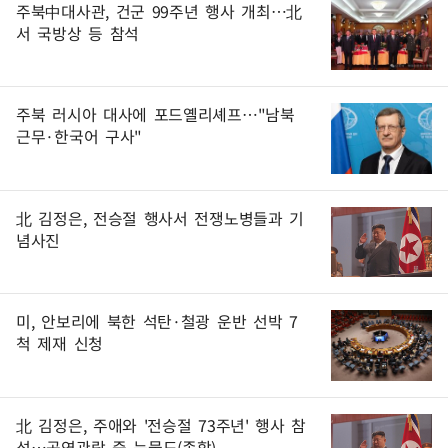
주북中대사관, 건군 99주년 행사 개최…北
서 국방상 등 참석
주북 러시아 대사에 포드옐리셰프…"남북
근무·한국어 구사"
北 김정은, 전승절 행사서 전쟁노병들과 기
념사진
미, 안보리에 북한 석탄·철광 운반 선박 7
척 제재 신청
北 김정은, 주애와 '전승절 73주년' 행사 참
석…공연관람 중 눈물도(종합)