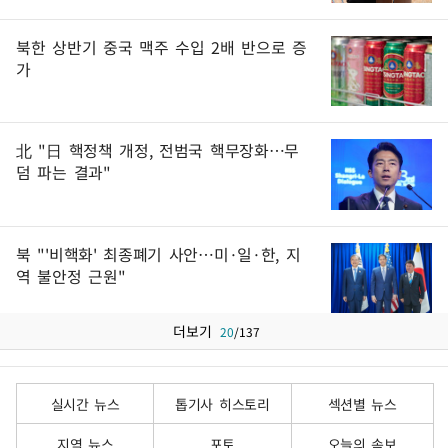
북한 상반기 중국 맥주 수입 2배 반으로 증
가
北 "日 핵정책 개정, 전범국 핵무장화…무
덤 파는 결과"
북 "'비핵화' 최종폐기 사안…미·일·한, 지
역 불안정 근원"
더보기
20
/
137
실시간 뉴스
톱기사 히스토리
섹션별 뉴스
지역 뉴스
포토
오늘의 속보