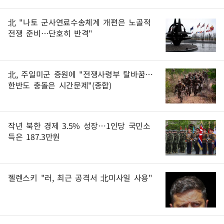
北 "나토 군사연료수송체계 개편은 노골적
전쟁 준비…단호히 반격"
北, 주일미군 증원에 "전쟁사령부 탈바꿈…
한반도 충돌은 시간문제"(종합)
작년 북한 경제 3.5% 성장…1인당 국민소
득은 187.3만원
젤렌스키 "러, 최근 공격서 北미사일 사용"