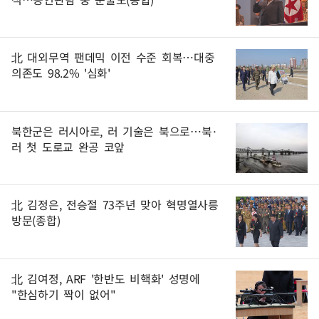
北 대외무역 팬데믹 이전 수준 회복…대중
의존도 98.2% '심화'
북한군은 러시아로, 러 기술은 북으로…북·
러 첫 도로교 완공 코앞
北 김정은, 전승절 73주년 맞아 혁명열사릉
방문(종합)
北 김여정, ARF '한반도 비핵화' 성명에
"한심하기 짝이 없어"