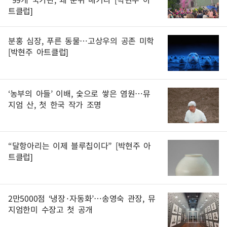
트클럽]
분홍 심장, 푸른 동물…고상우의 공존 미학
[박현주 아트클럽]
‘농부의 아들’ 이배, 숯으로 쌓은 염원…뮤
지엄 산, 첫 한국 작가 조명
“달항아리는 이제 블루칩이다” [박현주 아
트클럽]
2만5000점 ‘냉장·자동화’…송영숙 관장, 뮤
지엄한미 수장고 첫 공개