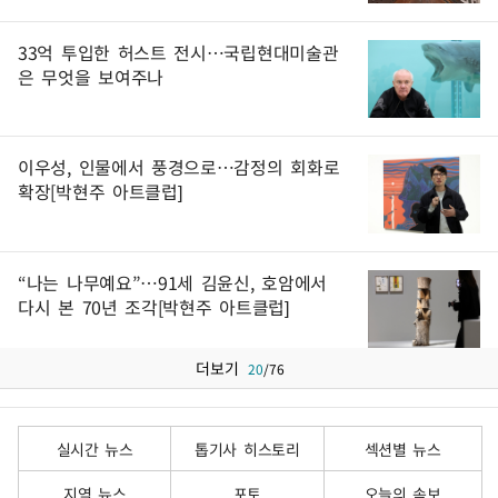
33억 투입한 허스트 전시…국립현대미술관
은 무엇을 보여주나
이우성, 인물에서 풍경으로…감정의 회화로
확장[박현주 아트클럽]
“나는 나무예요”…91세 김윤신, 호암에서
다시 본 70년 조각[박현주 아트클럽]
더보기
20
/
76
실시간 뉴스
톱기사 히스토리
섹션별 뉴스
지역 뉴스
포토
오늘의 속보