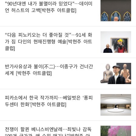
"90년대엔 내가 불멸이라 믿었다"…데이미
언 허스트의 고백[박현주 아트클럽]
“다음 피노키오는 더 좋아질 것”…91세 화
가 짐 다인의 현재진행형 예술[박현주 아트
클럽]
반가사유상과 불이(不二)…이종구가 건너간
세계 [박현주 아트클럽]
피카소에서 한국 작가까지…베일벗은 ‘퐁피
두센터 한화’[박현주 아트클럽]
전쟁이 할퀸 베니스비엔날레…최빛나 감독
“99개 국가관, 왜 순위 매기나”[박현주 아