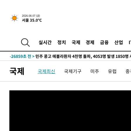
2026.08.07 (금)
서울 35.0℃
-9195초 전 >
[속보] 뉴욕증시, 일제 하락 마감…나스닥 0.06%↓
-30393초 전 >
[속보]'채상병 순직 책임' 임성근, 항소심도 징역 3년
실시간
정치
국제
경제
금융
산업
-30259초 전 >
[속보]종합특검, '관저이전 봐주기 감사' 유병호 구속기소
-26859초 전 >
민주 콩고 에볼라환자 4천명 돌파, 4053명 발생 1850명
-26109초 전 >
[속보]'300억원대 사기 혐의' 차가원 대표 구속 송치
국제
국제최신
국제기구
미주
유럽
중
-25303초 전 >
"미 전국적 살모네라 식중독 원인은 멕시코산 할라피뇨"--
-23816초 전 >
[속보]경찰·노동부, HL만도 평택사업장 끼임 사망 관련
-23697초 전 >
[속보]합수본, '투표율 허위 입력' 중앙·서울·경기도 선관
압수수색
-23452초 전 >
[속보]원·달러 환율, 오전 9시 1423.8원
-23248초 전 >
[속보]삼성전자·SK하이닉스 동반 강보합…1%대 상승 
-23234초 전 >
[속보]코스닥, 5.95포인트(0.74%) 상승한 807.62개장
-23202초 전 >
[속보]코스피, 6300선 재탈환…1.09% 오른 6365.07 
-20367초 전 >
시리아 다마스쿠스 교외에서 미니버스 폭발.. 14명 부상, 