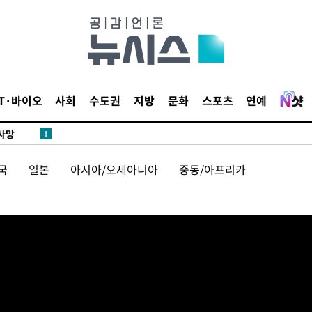
IT·바이오
사회
수도권
지방
문화
스포츠
연예
 사망
국
일본
아시아/오세아니아
중동/아프리카
 CDC
 압수수색
위 등 9곳
출발
개장
3명은 중