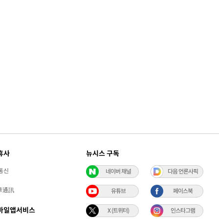
휴사
뉴시스 구독
통신
네이버 채널
다음 언론사픽
華通訊
유튜브
페이스북
바일앱서비스
X (트위터)
인스타그램