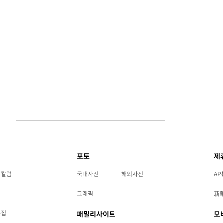
포토
제
리칼럼
국내사진
해외사진
AP
그래픽
新
특집
패밀리사이트
모