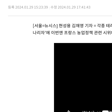
-20367초 전 >
시리아 다마스쿠스 교외에서 미니버스 폭발.. 14명 부상, 
등록 2024.01.29 15:23:39
수정 2024.01.29 17:41:43
태
-19665초 전 >
입추에도 극한더위…서울 낮 39도 '폭염중대경보'
-14629초 전 >
이란, 호르무즈서 "적국 목표물들"과 대치로 남부 케슘섬
[서울=뉴시스] 현성용 김재영 기자 = 각종 
례 큰 폭발음
-13344초 전 >
[속보]美, 폴리실리콘 수입 규제…파생제품 15% 관세, 1
나리자'에 이번엔 프랑스 농업정책 관련 시위
발효
-11495초 전 >
[속보]트럼프, 美 원정출산 금지 행정명령 서명
-9195초 전 >
[속보] 뉴욕증시, 일제 하락 마감…나스닥 0.06%↓