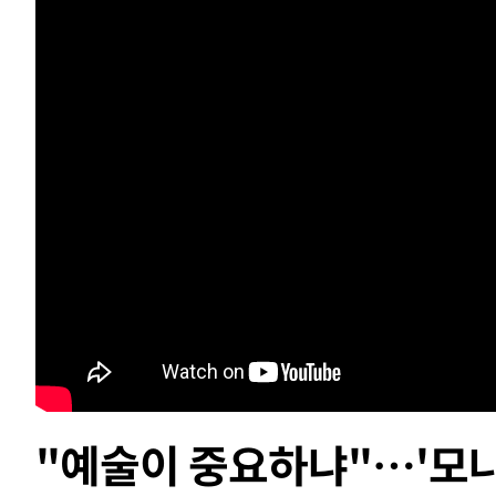
태
-19665초 전 >
입추에도 극한더위…서울 낮 39도 '폭염중대경보'
-14629초 전 >
이란, 호르무즈서 "적국 목표물들"과 대치로 남부 케슘섬
례 큰 폭발음
-13344초 전 >
[속보]美, 폴리실리콘 수입 규제…파생제품 15% 관세, 1
발효
-11495초 전 >
[속보]트럼프, 美 원정출산 금지 행정명령 서명
-9195초 전 >
[속보] 뉴욕증시, 일제 하락 마감…나스닥 0.06%↓
-30393초 전 >
[속보]'채상병 순직 책임' 임성근, 항소심도 징역 3년
-30259초 전 >
[속보]종합특검, '관저이전 봐주기 감사' 유병호 구속기소
-26859초 전 >
민주 콩고 에볼라환자 4천명 돌파, 4053명 발생 1850명
-26109초 전 >
[속보]'300억원대 사기 혐의' 차가원 대표 구속 송치
-25303초 전 >
"미 전국적 살모네라 식중독 원인은 멕시코산 할라피뇨"--
-23816초 전 >
[속보]경찰·노동부, HL만도 평택사업장 끼임 사망 관련
-23697초 전 >
[속보]합수본, '투표율 허위 입력' 중앙·서울·경기도 선관
압수수색
-23452초 전 >
[속보]원·달러 환율, 오전 9시 1423.8원
-23248초 전 >
[속보]삼성전자·SK하이닉스 동반 강보합…1%대 상승 
"예술이 중요하냐"…'모나
-23234초 전 >
[속보]코스닥, 5.95포인트(0.74%) 상승한 807.62개장
-23202초 전 >
[속보]코스피, 6300선 재탈환…1.09% 오른 6365.07 