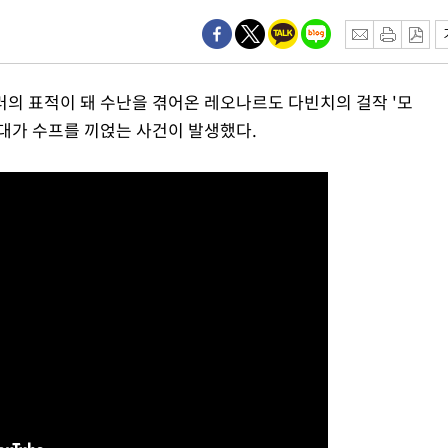
3명은 중
에서 두차
테러의 표적이 돼 수난을 겪어온 레오나르도 다빈치의 걸작 '모
20일 후
대가 수프를 끼얹는 사건이 발생했다.