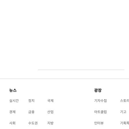
뉴스
광장
실시간
정치
국제
기자수첩
스토
경제
금융
산업
아트클럽
기고
사회
수도권
지방
인터뷰
기획