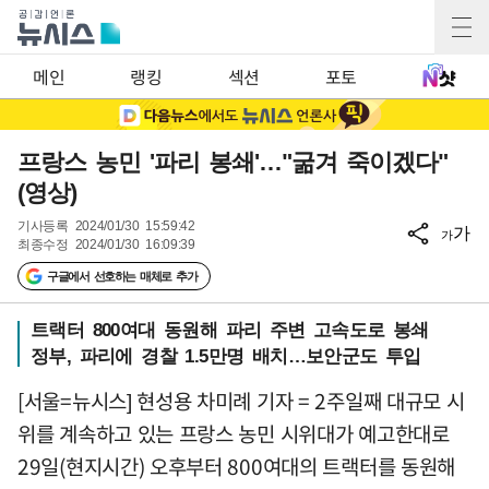
메인
랭킹
섹션
포토
프랑스 농민 '파리 봉쇄'…"굶겨 죽이겠다"
(영상)
기사등록
2024/01/30 15:59:42
가
가
최종수정
2024/01/30 16:09:39
구글에서 선호하는 매체로 추가
트랙터 800여대 동원해 파리 주변 고속도로 봉쇄
정부, 파리에 경찰 1.5만명 배치…보안군도 투입
[서울=뉴시스] 현성용 차미례 기자 = 2주일째 대규모 시
위를 계속하고 있는 프랑스 농민 시위대가 예고한대로
29일(현지시간) 오후부터 800여대의 트랙터를 동원해