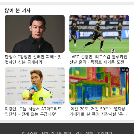
많이 본 기사
한정수 "황정민 선배만 피해…떳
LAFC 손흥민, 리그스컵 톨루카전
떳하면 신분 공개하라"
선발 출격…득점포 재가동 도전
이강인, 오늘 서울서 AT마드리드
'여긴 20도, 저긴 50도'…열화상
입단식…'전례 없는 특급대우'
카메라로 본 폭염 저감시설 '온도
차'
회사소개
제휴/컨텐츠 판매
약관·정책
고충처리