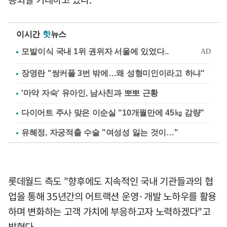
이시간
핫
뉴스
장영란 "쌍커풀 3번 밖에…왜 성형미인이라고 하냐"
'마약 자숙' 유아인, 남사친과 뽀뽀 근황
다이어트 주사 맞은 이순실 "10개월만에 45㎏ 감량"
유혜정, 자궁적출 수술 "여성성 잃는 것이…"
롯데월드 측도 "향후에도 지속적인 국내 기관들과의 협
업을 통해 35년간의 어트랙션 운영·개발 노하우를 활용
하며 변화하는 고객 가치에 부응하고자 노력하겠다"고
밝혔다.