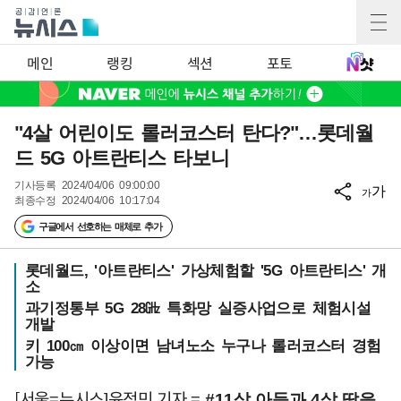
메인
랭킹
섹션
포토
"4살 어린이도 롤러코스터 탄다?"…롯데월
드 5G 아트란티스 타보니
기사등록
2024/04/06 09:00:00
가
가
최종수정
2024/04/06 10:17:04
구글에서 선호하는 매체로 추가
롯데월드, '아트란티스' 가상체험할 '5G 아트란티스' 개
소
과기정통부 5G 28㎓ 특화망 실증사업으로 체험시설
개발
키 100㎝ 이상이면 남녀노소 누구나 롤러코스터 경험
가능
[서울=뉴시스]윤정민 기자 =
#11살 아들과 4살 딸을