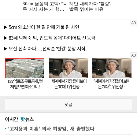
댓글
이시간
핫
뉴스
'고지용과 이혼' 의사 허양임, 새 출발했다