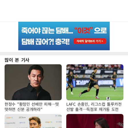
많이 본 기사
한정수 "황정민 선배만 피해…떳
LAFC 손흥민, 리그스컵 톨루카전
떳하면 신분 공개하라"
선발 출격…득점포 재가동 도전