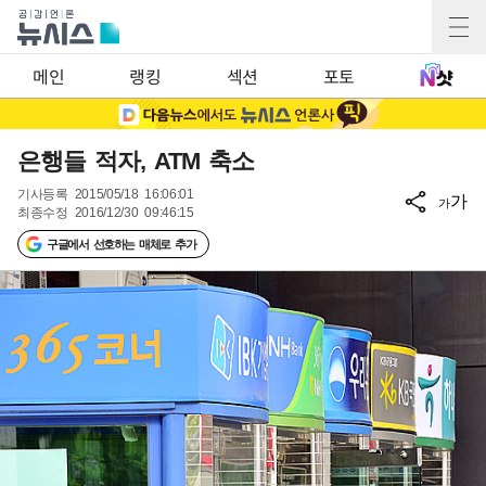
메인
랭킹
섹션
포토
은행들 적자, ATM 축소
기사등록
2015/05/18 16:06:01
가
가
최종수정
2016/12/30 09:46:15
구글에서 선호하는 매체로 추가