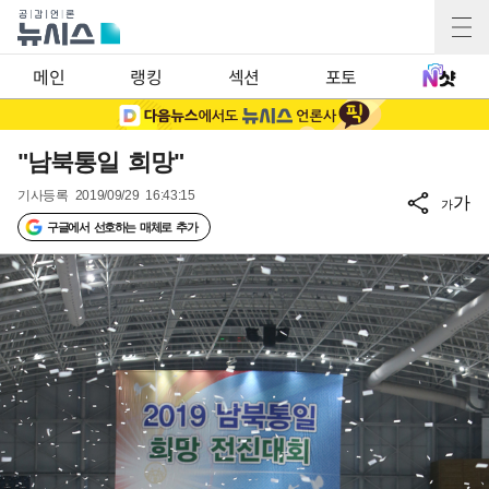
메인
랭킹
섹션
포토
"남북통일 희망"
기사등록
2019/09/29 16:43:15
가
가
구글에서 선호하는 매체로 추가