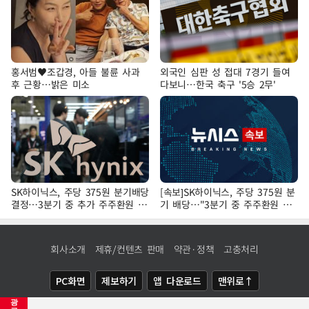
홍서범♥조갑경, 아들 불륜 사과
외국인 심판 성 접대 7경기 들여
후 근황…밝은 미소
다보니…한국 축구 '5승 2무'
SK하이닉스, 주당 375원 분기배당
[속보]SK하이닉스, 주당 375원 분
결정…3분기 중 추가 주주환원 발
기 배당…"3분기 중 주주환원 방
표
안 확정"
회사소개
제휴/컨텐츠 판매
약관·정책
고충처리
PC화면
제보하기
앱 다운로드
맨위로↑
광