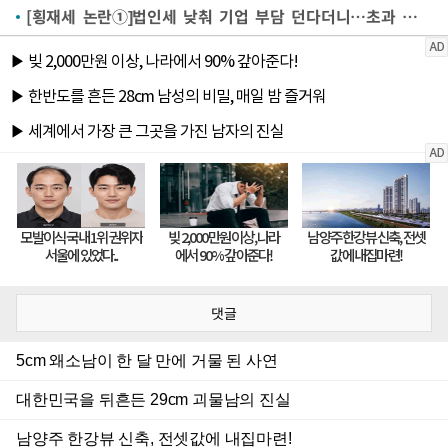
[횡재세 논란①]법인세 낮춰 기업 부담 던다더니…초과 이익 환수?
댓글