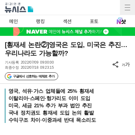
메인
랭킹
섹션
포토
[횡재세 논란②]영국은 도입, 미국은 추진…
우리나라도 가능할까?
기사등록
2022/07/09 09:00:00
가
가
최종수정
2022/07/18 09:23:15
구글에서 선호하는 매체로 추가
영국, 석유·가스 업체들에 25% 횡재세
이탈리아·스페인·헝가리도 이미 도입
미국, 세금 21% 추가 부과 법안 추진
국내 정치권도 횡재세 도입 논의 활발
수익구조 차이·이중과세 반대 목소리도