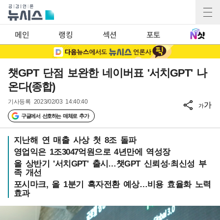
메인
랭킹
섹션
포토
챗GPT 단점 보완한 네이버표 '서치GPT' 나
온다(종합)
기사등록
2023/02/03 14:40:40
가
가
구글에서 선호하는 매체로 추가
지난해 연 매출 사상 첫 8조 돌파
영업익은 1조3047억원으로 4년만에 역성장
올 상반기 '서치GPT' 출시…챗GPT 신뢰성·최신성 부
족 개선
포시마크, 올 1분기 흑자전환 예상…비용 효율화 노력
효과