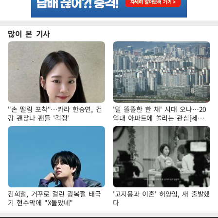
많이 본 기사
"손 떨림 포착"…카라 한승연, 건
'덜 똘똘한 한 채' 시대 오나…20
강 괜찮나 팬들 '걱정'
억대 아파트에 쏠리는 관심[세제
개편, 그 이후②]
김희철, 거꾸로 걸린 광복절 태극
'고지용과 이혼' 허양임, 새 출발했
기 현수막에 "X돌았네"
다