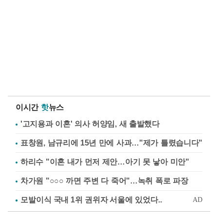
이시간
핫
뉴스
'고지용과 이혼' 의사 허양임, 새 출발했다
표창원, 남규리에 15년 만에 사과…"제가 틀렸습니다"
하리수 "이혼 내가 먼저 제안…아기 못 낳아 미안"
차가원 "○○○ 까면 주변 다 죽어"…녹취 폭로 파장