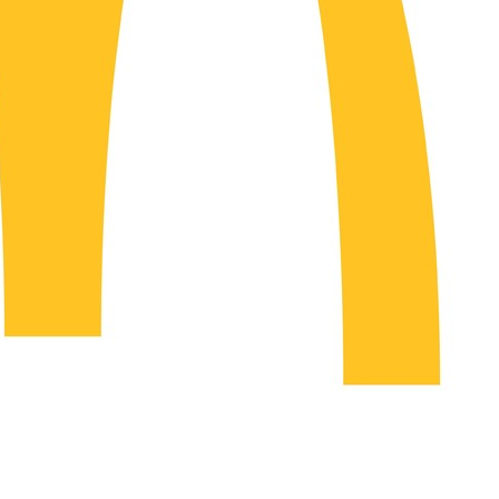
 격파
다"