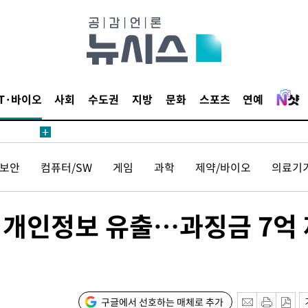
침 준수"
수수색
세 강화"
IT·바이오
사회
수도권
지방
문화
스포츠
연예
보안
컴퓨터/SW
게임
과학
제약/바이오
의료기
"
·당황'
객 개인정보 유출…과징금 7억
혐의
구글에서 선호하는 매체로 추가