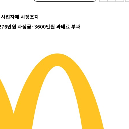
 격파
다"
개 사업자에 시정조치
수수색(종
276만원 과징금·3600만원 과태료 부과
4%↑
침 준수"
수수색
세 강화"
"
·당황'
혐의