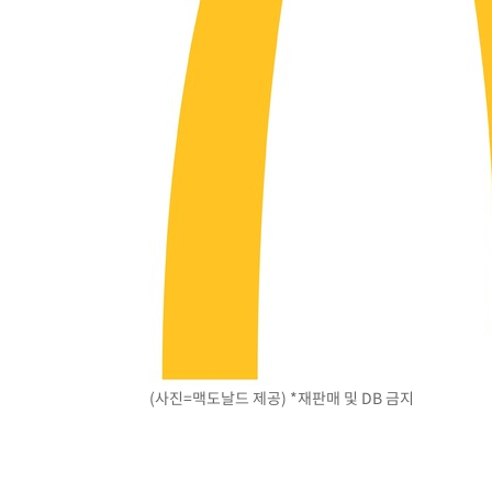
13분 전 >
[속보]코스닥, 800p 회복…0.26% 오른 801.67 마감
14분 전 >
[속보]코스피, 301.88포인트(4.58%) 내린 6296.38 마감
16분 전 >
[속보]원·달러 환율, 0.7원 내린 1423.8원 마감
56분 전 >
"여기 떨어졌다"…다누리, 스페이스X 로켓 달 충돌 흔적 포착
1시간 전 >
손흥민, 5경기 연속골 실패…LAFC는 승부차기 끝 과달라하라
3시간 전 >
내일까지 39도 '펄펄'…기상청 "태풍 지나며 폭염 잠시 꺾인
(사진=맥도날드 제공) *재판매 및 DB 금지