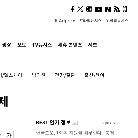
의견, 국토부·LH에 충실히
전달할 것"
K-Artprice
프라임뉴시스
위클리뉴시스
광장
포토
TV뉴시스
제휴 콘텐츠
제보
기/헬스케어
병의원
건강/질환
출산/육아
 제