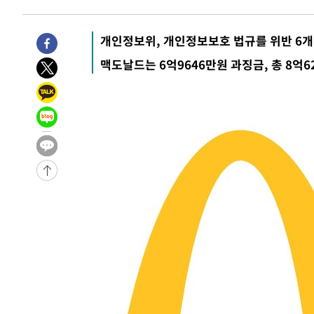
1시간 전 >
손흥민, 5경기 연속골 실패…LAFC는 승부차기 끝 과달라하라
3시간 전 >
내일까지 39도 '펄펄'…기상청 "태풍 지나며 폭염 잠시 꺾인
개인정보위, 개인정보보호 법규를 위반 6
-24764초 전 >
'월드컵 탈락 후폭풍' 축구협회…11시간 걸린 초유의 압
맥도날드는 6억9646만원 과징금, 총 8억6
합)
-24200초 전 >
[속보] 뉴욕증시, 혼조 출발…나스닥 0.3%↓, 다우 0.1
-22993초 전 >
축구협회, 15년 전 심판 성 접대 파문에 "현재는 내부 지
-21678초 전 >
경찰, '홍명보는 2순위' 결론냈던 스포츠윤리센터도 압
-7274초 전 >
[속보]합참 "北 발사체는 단거리탄도미사일…감시·경계태
-7022초 전 >
日방위성, 北이 동해로 쏜 발사체는 탄도미사일 가능성
-5452초 전 >
[속보] SKT, 에이닷 서비스 장애 발생…"원인 파악 중"
-4858초 전 >
[속보]합참 "북, 동해상으로 미상 발사체 발사"
-4254초 전 >
'낮 최고 39도' 불볕더위…한밤 열대야도 계속[내일날씨]
-4213초 전 >
[속보]7~9일 프로야구 3연전도 폭염 취소…11일 재개
-3875초 전 >
"韓 외환시장 개입 관측 배경엔 美의 대한국 무역적자 있어
-3702초 전 >
'월드컵 탈락 후폭풍' 축구협회…초유의 압수수색에 '충격
-3542초 전 >
서울 낮 37.9도, 올여름 최고치 경신…영등포 순간 '40도'
-3104초 전 >
[속보]종합특검, 대검 추가 압수수색…내란 중요임무종사 