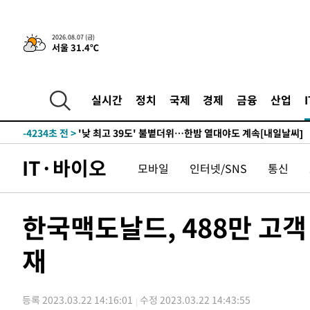
-22973초 전 >
축구협회, 15년 전 심판 성 접대 파문에 "현재는 내부 지
-21658초 전 >
경찰, '홍명보는 2순위' 결론냈던 스포츠윤리센터도 압
2026.08.07 (금)
서울 31.4℃
-7254초 전 >
[속보]합참 "北 발사체는 단거리탄도미사일…감시·경계태
-7002초 전 >
日방위성, 北이 동해로 쏜 발사체는 탄도미사일 가능성
-5432초 전 >
[속보] SKT, 에이닷 서비스 장애 발생…"원인 파악 중"
실시간
정치
국제
경제
금융
산업
-4838초 전 >
[속보]합참 "북, 동해상으로 미상 발사체 발사"
-4234초 전 >
'낮 최고 39도' 불볕더위…한밤 열대야도 계속[내일날씨]
-4193초 전 >
[속보]7~9일 프로야구 3연전도 폭염 취소…11일 재개
IT·바이오
모바일
인터넷/SNS
통신
-3855초 전 >
"韓 외환시장 개입 관측 배경엔 美의 대한국 무역적자 있어
-3682초 전 >
'월드컵 탈락 후폭풍' 축구협회…초유의 압수수색에 '충격
-3522초 전 >
서울 낮 37.9도, 올여름 최고치 경신…영등포 순간 '40도'
한국맥도날드, 488만 고
-3084초 전 >
[속보]종합특검, 대검 추가 압수수색…내란 중요임무종사 
재
13분 전 >
[속보]코스닥, 800p 회복…0.26% 오른 801.67 마감
14분 전 >
[속보]코스피, 301.88포인트(4.58%) 내린 6296.38 마감
17분 전 >
[속보]원·달러 환율, 0.7원 내린 1423.8원 마감
등록 2023.03.22 14:16:01
수정 2023.03.22 14:43:55
57분 전 >
"여기 떨어졌다"…다누리, 스페이스X 로켓 달 충돌 흔적 포착