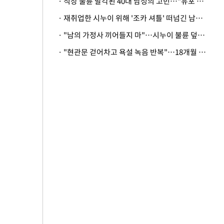
· 직장 불륜 발각된 40대 남성의 고민…"유포 동료 명예훼손·협박죄 고소 가능할까"
· 재취업한 시누이 위해 '조카 셔틀' 떠넘긴 남편…아내 "난 못한다"
· "남의 가정사 끼어들지 마"…시누이 불륜 덮으려는 남편에 억울한 아내
· "현관문 걷어차고 욕설 녹음 반복"…18개월 아기 키우는 집 뒤흔든 '앞집의 비극'