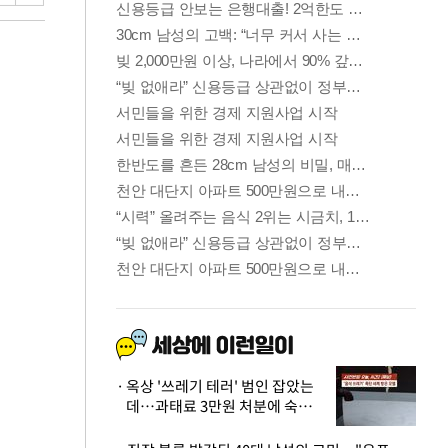
옥상 '쓰레기 테러' 범인 잡았는
데…과태료 3만원 처분에 숙박업
주 허탈