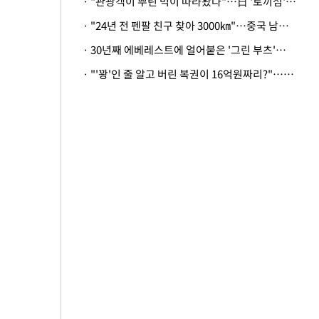
· "관광객이 뿌린 먹이 따라왔나"…日 '토끼섬' 멧돼지, 토끼까지 사냥
· "24년 전 펜팔 친구 찾아 3000㎞"…중국 남성 사연에 '뭉클'
· 30년째 에베레스트에 얼어붙은 '그린 부츠'…드디어 가족 품으로
· "'꽝'인 줄 알고 버린 복권이 16억원짜리?"…극적으로 되찾은 사연