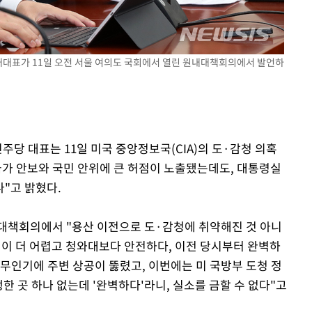
동'
리(종합)
원내대표가 11일 오전 서울 여의도 국회에서 열린 원내대책회의에서 발언하
대우'
'온도차'
 밝혀
주당 대표는 11일 미국 중앙정보국(CIA)의 도·감청 의혹
발로 부상
국가 안보와 국민 안위에 큰 허점이 노출됐는데도, 대통령실
 논의
"고 밝혔다.
대책회의에서 "용산 이전으로 도·감청에 취약해진 것 아니
이 더 어렵고 청와대보다 안전하다, 이전 당시부터 완벽하
 무인기에 주변 상공이 뚫렸고, 이번에는 미 국방부 도청 정
한 곳 하나 없는데 '완벽하다'라니, 실소를 금할 수 없다"고