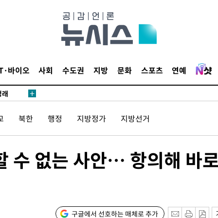
 논의
되길"
시작'
승리…정청래
IT·바이오
사회
수도권
지방
문화
스포츠
연예
청래
청래 승리
7%·정청래
교
북한
행정
지방정가
지방선거
2%·김민석
0.30%
할 수 없는 사안… 항의해 바
 차에 첫
동'
리(종합)
구글에서 선호하는 매체로 추가
대우'