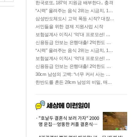
"호날두 결혼식 보러 가자" 2000
명 운집…엉뚱한 커플 결혼식에
'황당'