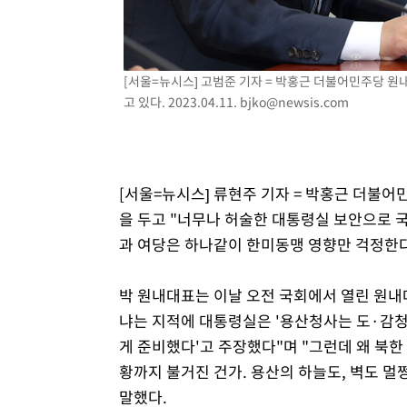
정상
-10489초 전 >
"얼마나 더웠으면"…안동 물길공원서 헤엄친 구렁이 '소
-10416초 전 >
손흥민, 68분 뛰고 2경기 침묵…LAFC, 톨루카에 1-0 승
-9688초 전 >
'2경기 연속 침묵' 손흥민, 톨루카전 68분만 뛰고 슈팅 0개
[서울=뉴시스] 고범준 기자 = 박홍근 더불어민주당 
-8440초 전 >
이강인, 오늘 서울서 AT마드리드 입단식…'전례 없는 특급
고 있다. 2023.04.11.
bjko@newsis.com
1시간 전 >
'여긴 20도, 저긴 50도'…열화상 카메라로 본 폭염 저감시설 
1시간 전 >
콜롬비아 신임 우파 대통령 취임 하루만에 차량폭탄 폭발 사건
3시간 전 >
튀르키예 외무장관, "메카 3국 방위협정은 이란이 목표 아냐 "
[서울=뉴시스] 류현주 기자 = 박홍근 더불어민
4시간 전 >
이군이 불법 군시설 건설한 레바논 남부에서 레바논군 3명 폭
을 두고 "너무나 허술한 대통령실 보안으로 
4시간 전 >
[속보]美중부 사령관, 이스라엘 긴급방문 다중화된 전선 상황
과 여당은 하나같이 한미동맹 영향만 걱정한다
박 원내대표는 이날 오전 국회에서 열린 원내
냐는 지적에 대통령실은 '용산청사는 도·감청
게 준비했다'고 주장했다"며 "그런데 왜 북한
황까지 불거진 건가. 용산의 하늘도, 벽도 멀쩡
말했다.