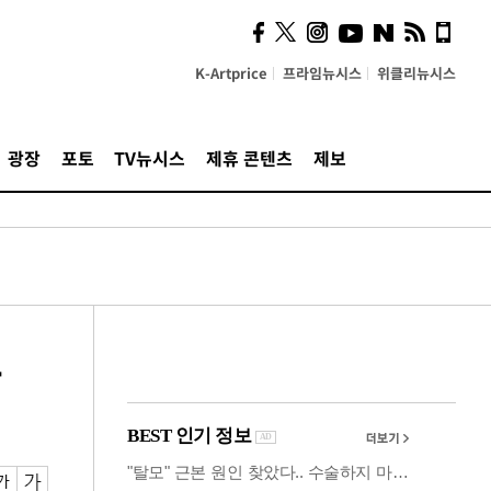
사이 해답 찾았죠"…알을
깨고 나온 '초자아'
K-Artprice
프라임뉴시스
위클리뉴시스
광장
포토
TV뉴시스
제휴 콘텐츠
제보
로