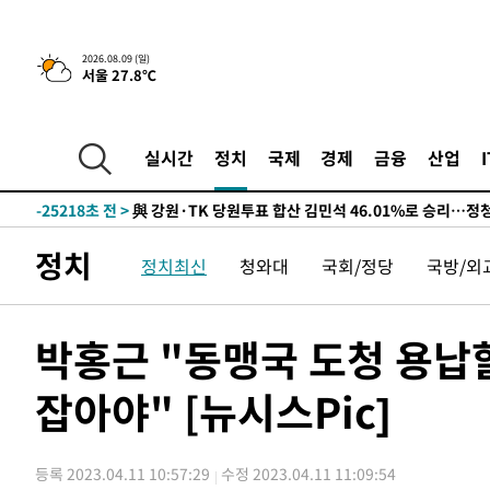
4시간 전 >
[속보]美중부 사령관, 이스라엘 긴급방문 다중화된 전선 상황
-30912초 전 >
이강인 ATM 입단식에 '상암벌 들썩'…"세계적인 선수 
2026.08.09 (일)
서울 27.8℃
-29908초 전 >
태풍 돌핀, 중 저장성 타이저우시 해안에 상륙 (1보)
-27254초 전 >
AT마드리드 데뷔 앞둔 이강인, 맨시티전 선발 대신 '벤치 
-25884초 전 >
[속보]與 강원·TK 당원투표 합산 김민석 48.54%로 
실시간
정치
국제
경제
금융
산업
44.40%
-25218초 전 >
與 강원·TK 당원투표 합산 김민석 46.01%로 승리…정
44.53%
-25058초 전 >
[속보]與전대 권리당원투표…강원·경북 김민석, 대구 정
-24865초 전 >
[속보]與 당대표 경선, 경북 권리당원 투표 김민석 47.3
정치
정치최신
청와대
국회/정당
국방/외
45.71%
-24767초 전 >
[속보]與 당대표 경선, 대구 권리당원 투표 정청래 47.8
46.35%
-24564초 전 >
[속보]與 당대표 경선, 강원 권리당원 투표 김민석 승리…5
득표
-22482초 전 >
"일본축구협회, 대한축구협회 성 접대 의혹 심판 조사"
박홍근 "동맹국 도청 용납
-15124초 전 >
[속보]장은수, KLPGA 제주삼다수 역전 우승…데뷔 10년
정상
잡아야" [뉴시스Pic]
-10489초 전 >
"얼마나 더웠으면"…안동 물길공원서 헤엄친 구렁이 '소
-10416초 전 >
손흥민, 68분 뛰고 2경기 침묵…LAFC, 톨루카에 1-0 승
-9688초 전 >
'2경기 연속 침묵' 손흥민, 톨루카전 68분만 뛰고 슈팅 0개
등록 2023.04.11 10:57:29
수정 2023.04.11 11:09:54
-8440초 전 >
이강인, 오늘 서울서 AT마드리드 입단식…'전례 없는 특급