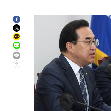
1시간 전 >
'여긴 20도, 저긴 50도'…열화상 카메라로 본 폭염 저감시설 
1시간 전 >
콜롬비아 신임 우파 대통령 취임 하루만에 차량폭탄 폭발 사건
3시간 전 >
튀르키예 외무장관, "메카 3국 방위협정은 이란이 목표 아냐 "
4시간 전 >
이군이 불법 군시설 건설한 레바논 남부에서 레바논군 3명 폭
4시간 전 >
[속보]美중부 사령관, 이스라엘 긴급방문 다중화된 전선 상황
-30912초 전 >
이강인 ATM 입단식에 '상암벌 들썩'…"세계적인 선수 
-29908초 전 >
태풍 돌핀, 중 저장성 타이저우시 해안에 상륙 (1보)
-27254초 전 >
AT마드리드 데뷔 앞둔 이강인, 맨시티전 선발 대신 '벤치 
-25884초 전 >
[속보]與 강원·TK 당원투표 합산 김민석 48.54%로 
44.40%
-25218초 전 >
與 강원·TK 당원투표 합산 김민석 46.01%로 승리…정
44.53%
-25058초 전 >
[속보]與전대 권리당원투표…강원·경북 김민석, 대구 정
-24865초 전 >
[속보]與 당대표 경선, 경북 권리당원 투표 김민석 47.3
45.71%
-24767초 전 >
[속보]與 당대표 경선, 대구 권리당원 투표 정청래 47.8
46.35%
-24564초 전 >
[속보]與 당대표 경선, 강원 권리당원 투표 김민석 승리…5
득표
-22482초 전 >
"일본축구협회, 대한축구협회 성 접대 의혹 심판 조사"
-15124초 전 >
[속보]장은수, KLPGA 제주삼다수 역전 우승…데뷔 10년