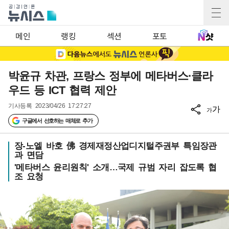
메인
랭킹
섹션
포토
박윤규 차관, 프랑스 정부에 메타버스·클라
우드 등 ICT 협력 제안
기사등록
2023/04/26 17:27:27
가
가
구글에서 선호하는 매체로 추가
장-노엘 바호 佛 경제재정산업디지털주권부 특임장관
과 면담
'메타버스 윤리원칙' 소개…국제 규범 자리 잡도록 협
조 요청