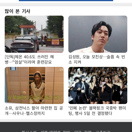
많이 본 기사
[단독]체온 40.6도 쓰러진 해
김성원, 오늘 모친상…슬픔 속 빈
병…"엄살"이라며 훈련강요
소 지켜
소유, 삼전닉스 팔아 마련한 집 공
'민폐 논란' 블랙핑크 국중박 팬미
개…사우나·헬스장까지
팅, 행사 5일 전 결정됐다