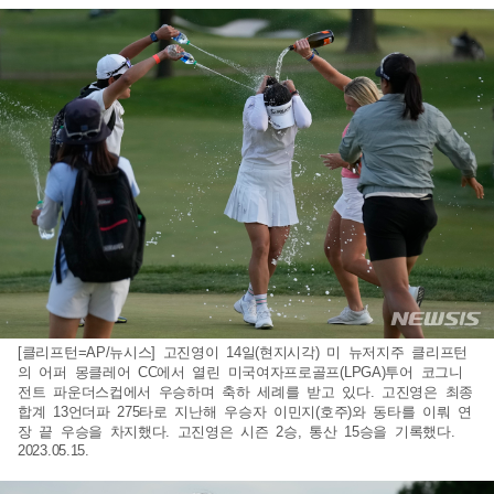
[클리프턴=AP/뉴시스] 고진영이 14일(현지시각) 미 뉴저지주 클리프턴
의 어퍼 몽클레어 CC에서 열린 미국여자프로골프(LPGA)투어 코그니
전트 파운더스컵에서 우승하며 축하 세례를 받고 있다. 고진영은 최종
합계 13언더파 275타로 지난해 우승자 이민지(호주)와 동타를 이뤄 연
장 끝 우승을 차지했다. 고진영은 시즌 2승, 통산 15승을 기록했다.
2023.05.15.