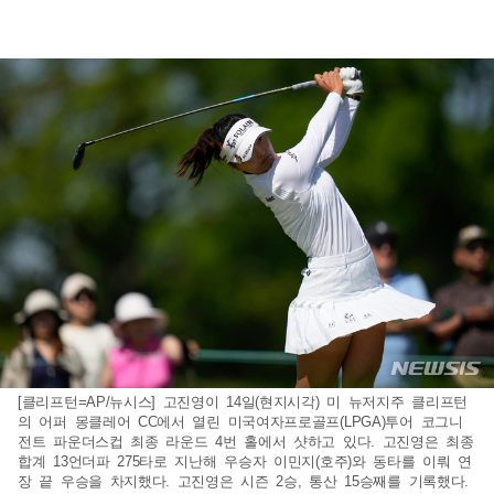
[클리프턴=AP/뉴시스] 고진영이 14일(현지시각) 미 뉴저지주 클리프턴
의 어퍼 몽클레어 CC에서 열린 미국여자프로골프(LPGA)투어 코그니
전트 파운더스컵 최종 라운드 4번 홀에서 샷하고 있다. 고진영은 최종
합계 13언더파 275타로 지난해 우승자 이민지(호주)와 동타를 이뤄 연
장 끝 우승을 차지했다. 고진영은 시즌 2승, 통산 15승째를 기록했다.