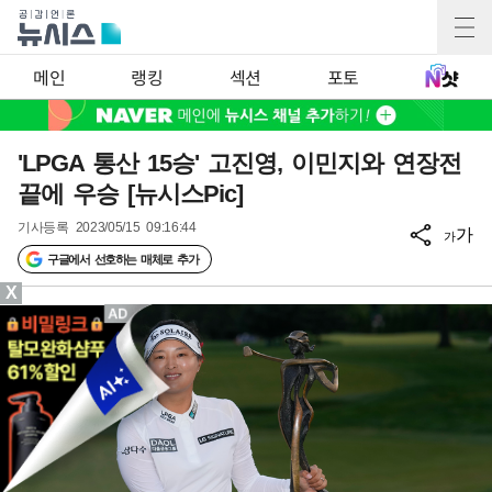
메인
랭킹
섹션
포토
'LPGA 통산 15승' 고진영, 이민지와 연장전
끝에 우승 [뉴시스Pic]
기사등록
2023/05/15 09:16:44
가
가
구글에서 선호하는 매체로 추가
X