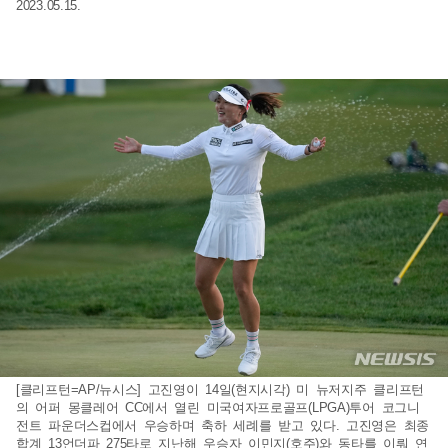
2023.05.15.
[클리프턴=AP/뉴시스] 고진영이 14일(현지시각) 미 뉴저지주 클리프턴
의 어퍼 몽클레어 CC에서 열린 미국여자프로골프(LPGA)투어 코그니
전트 파운더스컵에서 우승하며 축하 세례를 받고 있다. 고진영은 최종
합계 13언더파 275타로 지난해 우승자 이민지(호주)와 동타를 이뤄 연