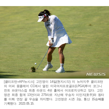
[클리프턴=AP/뉴시스] 고진영이 14일(현지시각) 미 뉴저지주 클리프턴
의 어퍼 몽클레어 CC에서 열린 미국여자프로골프(LPGA)투어 코그니
전트 파운더스컵 최종 라운드 4번 홀에서 어프로치샷하고 있다. 고진
영은 최종 합계 13언더파 275타로 지난해 우승자 이민지(호주)와 동타
를 이뤄 연장 끝 우승을 차지했다. 고진영은 시즌 2승, 통산 15승째를
기록했다. 2023.05.15.