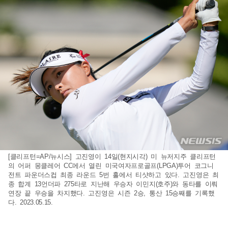
[클리프턴=AP/뉴시스] 고진영이 14일(현지시각) 미 뉴저지주 클리프턴
의 어퍼 몽클레어 CC에서 열린 미국여자프로골프(LPGA)투어 코그니
전트 파운더스컵 최종 라운드 5번 홀에서 티샷하고 있다. 고진영은 최
종 합계 13언더파 275타로 지난해 우승자 이민지(호주)와 동타를 이뤄
연장 끝 우승을 차지했다. 고진영은 시즌 2승, 통산 15승째를 기록했
다. 2023.05.15.