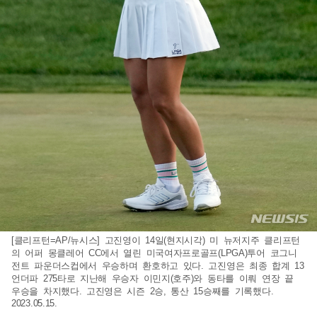
[클리프턴=AP/뉴시스] 고진영이 14일(현지시각) 미 뉴저지주 클리프턴
의 어퍼 몽클레어 CC에서 열린 미국여자프로골프(LPGA)투어 코그니
전트 파운더스컵에서 우승하며 환호하고 있다. 고진영은 최종 합계 13
언더파 275타로 지난해 우승자 이민지(호주)와 동타를 이뤄 연장 끝
우승을 차지했다. 고진영은 시즌 2승, 통산 15승째를 기록했다.
2023.05.15.