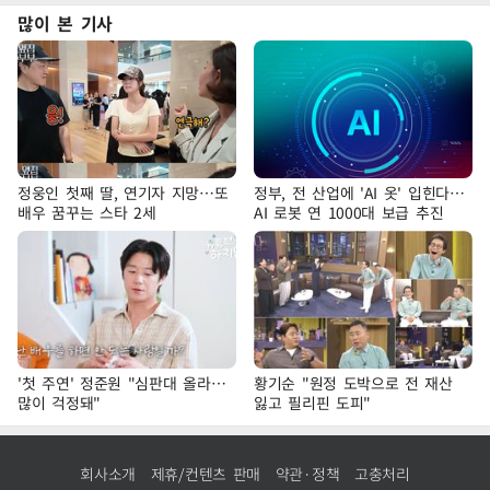
많이 본 기사
정웅인 첫째 딸, 연기자 지망…또
정부, 전 산업에 'AI 옷' 입힌다…
배우 꿈꾸는 스타 2세
AI 로봇 연 1000대 보급 추진
'첫 주연' 정준원 "심판대 올라…
황기순 "원정 도박으로 전 재산
많이 걱정돼"
잃고 필리핀 도피"
회사소개
제휴/컨텐츠 판매
약관·정책
고충처리