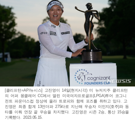
[클리프턴=AP/뉴시스] 고진영이 14일(현지시각) 미 뉴저지주 클리프턴
의 어퍼 몽클레어 CC에서 열린 미국여자프로골프(LPGA)투어 코그니
전트 파운더스컵 정상에 올라 트로피와 함께 포즈를 취하고 있다. 고
진영은 최종 합계 13언더파 275타로 지난해 우승자 이민지(호주)와 동
타를 이뤄 연장 끝 우승을 차지했다. 고진영은 시즌 2승, 통산 15승을
기록했다. 2023.05.15.