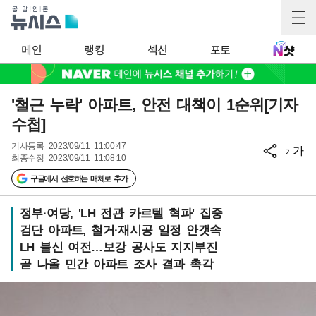
메인
랭킹
섹션
포토
'철근 누락' 아파트, 안전 대책이 1순위[기자
수첩]
기사등록
2023/09/11 11:00:47
가
가
최종수정
2023/09/11 11:08:10
구글에서 선호하는 매체로 추가
정부·여당, 'LH 전관 카르텔 혁파' 집중
검단 아파트, 철거·재시공 일정 안갯속
LH 불신 여전…보강 공사도 지지부진
곧 나올 민간 아파트 조사 결과 촉각