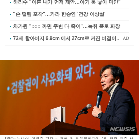
하리수 "이혼 내가 먼저 제안…아기 못 낳아 미안"
"손 떨림 포착"…카라 한승연 '건강 이상설'
차가원 "○○○ 까면 주변 다 죽어"…녹취 폭로 파장
[광주=뉴시스] 이영주 기자 = 조국 전 법무부장관이 4일 오후 광주 서