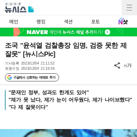
메인
랭킹
섹션
포토
조국 "윤석열 검찰총장 임명, 검증 못한 제
잘못" [뉴시스Pic]
기사등록
2023/12/04 21:11:52
가
가
최종수정
2023/12/04 21:16:34
구글에서 선호하는 매체로 추가
"문재인 정부, 성과도 한계도 있어"
"제가 못 났다, 제가 눈이 어두웠다, 제가 나이브했다"
"다 제 잘못이다"