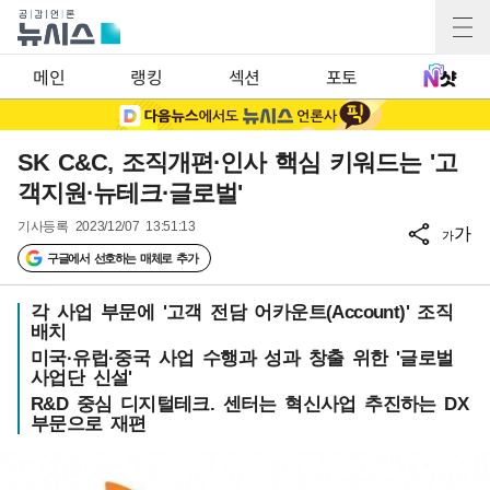
메인
랭킹
섹션
포토
SK C&C, 조직개편·인사 핵심 키워드는 '고
객지원·뉴테크·글로벌'
기사등록
2023/12/07 13:51:13
가
가
구글에서 선호하는 매체로 추가
각 사업 부문에 '고객 전담 어카운트(Account)' 조직
배치
미국·유럽·중국 사업 수행과 성과 창출 위한 '글로벌
사업단 신설'
R&D 중심 디지털테크. 센터는 혁신사업 추진하는 DX
부문으로 재편