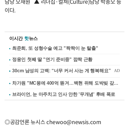
담당 오재원 ▲ 리더십·컬쳐(Culture)담당 박종오 등
이다.
이시간
핫
뉴스
최준희, 또 성형수술 예고 "짝짝이 눈 탈출"
정웅인 첫째 딸 "연기 준비중" 깜짝 근황
차가원 "MC몽에 400억 뜯겨…백현 위해 도박빚 갚아줘"
브라이언, 눈 마주치고 인사 안한 '무개념' 후배 폭로
◎공감언론 뉴시스
chewoo@newsis.com