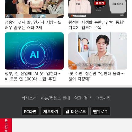
정웅인 첫째 딸, 연기자 지망…또
황정민 사생활 논란, '77번 통화'
배우 꿈꾸는 스타 2세
기록에 법조계 주목
정부, 전 산업에 'AI 옷' 입힌다…
'첫 주연' 정준원 "심판대 올라…
AI 로봇 연 1000대 보급 추진
많이 걱정돼"
회사소개
제휴/컨텐츠 판매
약관·정책
고충처리
PC화면
제보하기
앱 다운로드
맨위로↑
광
COPYRIGHTⓒ
NEWSIS
ALL RIGHTS RESERVED.
고
삭
제