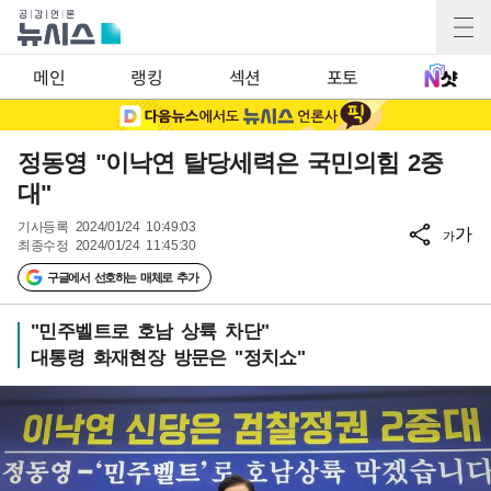
메인
랭킹
섹션
포토
정동영 "이낙연 탈당세력은 국민의힘 2중
대"
기사등록
2024/01/24 10:49:03
가
가
최종수정
2024/01/24 11:45:30
구글에서 선호하는 매체로 추가
"민주벨트로 호남 상륙 차단"
대통령 화재현장 방문은 "정치쇼"