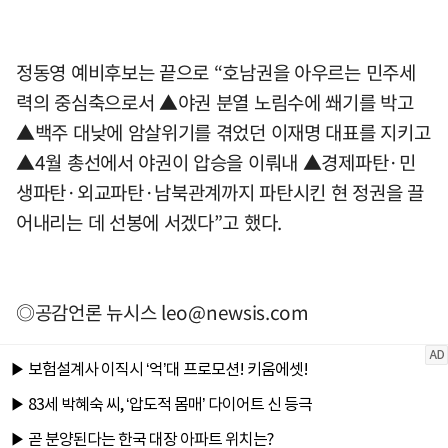
정동영 예비후보는 끝으로 “호남권을 아우르는 민주세
력의 중심축으로서 ▲야권 분열 노림수에 쐐기를 박고
▲백주 대낮에 암살위기를 겪었던 이재명 대표를 지키고
▲4월 총선에서 야권이 압승을 이뤄내 ▲경제파탄·민
생파탄·외교파탄·남북관계까지 파탄시킨 현 정권을 끌
어내리는 데 선봉에 서겠다”고 했다.
◎공감언론 뉴시스
leo@newsis.com