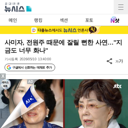
메인
랭킹
섹션
포토
사미자, 전원주 때문에 잘릴 뻔한 사연…"지
금도 너무 화나"
기사등록
2026/05/10 13:40:00
가
가
구글에서 선호하는 매체로 추가
X