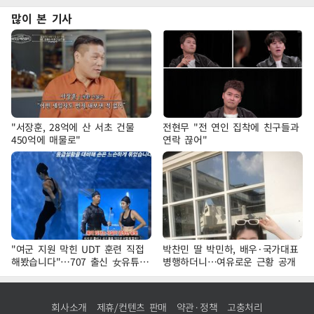
많이 본 기사
"서장훈, 28억에 산 서초 건물
전현무 "전 연인 집착에 친구들과
450억에 매물로"
연락 끊어"
"여군 지원 막힌 UDT 훈련 직접
박찬민 딸 박민하, 배우·국가대표
해봤습니다"…707 출신 女유튜버
병행하더니…여유로운 근황 공개
'완벽 소화'
회사소개
제휴/컨텐츠 판매
약관·정책
고충처리