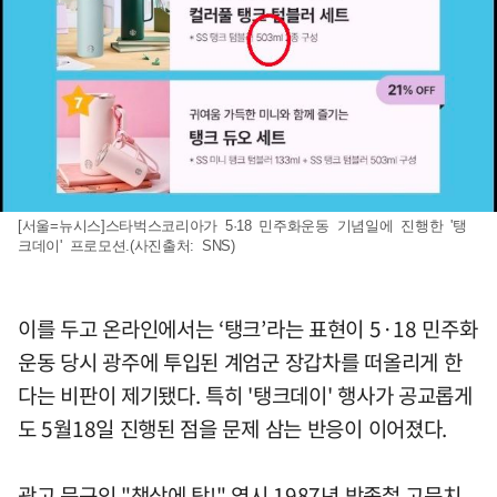
[서울=뉴시스]스타벅스코리아가 5·18 민주화운동 기념일에 진행한 '탱
크데이' 프로모션.(사진출처: SNS)
이를 두고 온라인에서는 ‘탱크’라는 표현이 5·18 민주화
운동 당시 광주에 투입된 계엄군 장갑차를 떠올리게 한
다는 비판이 제기됐다. 특히 '탱크데이' 행사가 공교롭게
도 5월18일 진행된 점을 문제 삼는 반응이 이어졌다.
광고 문구인 "책상에 탁!" 역시 1987년 박종철 고문치