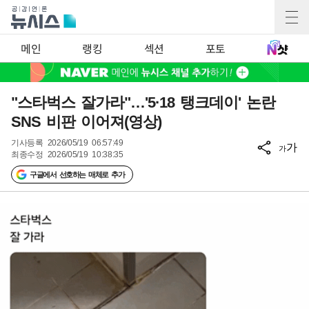
메인
랭킹
섹션
포토
"스타벅스 잘가라"…'5·18 탱크데이' 논란
SNS 비판 이어져(영상)
기사등록
2026/05/19 06:57:49
가
가
최종수정
2026/05/19 10:38:35
구글에서 선호하는 매체로 추가