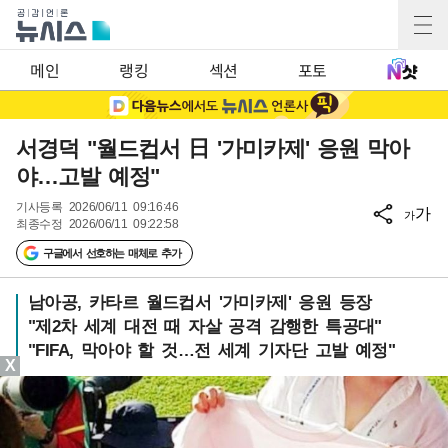
메인
랭킹
섹션
포토
서경덕 "월드컵서 日 '가미카제' 응원 막아
야…고발 예정"
기사등록
2026/06/11 09:16:46
가
가
최종수정
2026/06/11 09:22:58
구글에서 선호하는 매체로 추가
남아공, 카타르 월드컵서 '가미카제' 응원 등장
"제2차 세계 대전 때 자살 공격 감행한 특공대"
"FIFA, 막아야 할 것…전 세계 기자단 고발 예정"
X