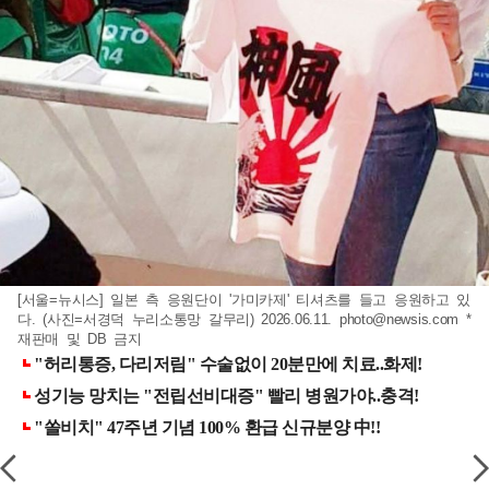
[서울=뉴시스] 일본 측 응원단이 '가미카제' 티셔츠를 들고 응원하고 있
다. (사진=서경덕 누리소통망 갈무리) 2026.06.11.
photo@newsis.com
*
재판매 및 DB 금지