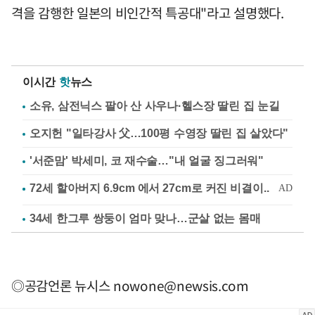
격을 감행한 일본의 비인간적 특공대"라고 설명했다.
이시간
핫
뉴스
소유, 삼전닉스 팔아 산 사우나·헬스장 딸린 집 눈길
오지헌 "일타강사 父…100평 수영장 딸린 집 살았다"
'서준맘' 박세미, 코 재수술…"내 얼굴 징그러워"
34세 한그루 쌍둥이 엄마 맞나…군살 없는 몸매
◎공감언론 뉴시스
nowone@newsis.com