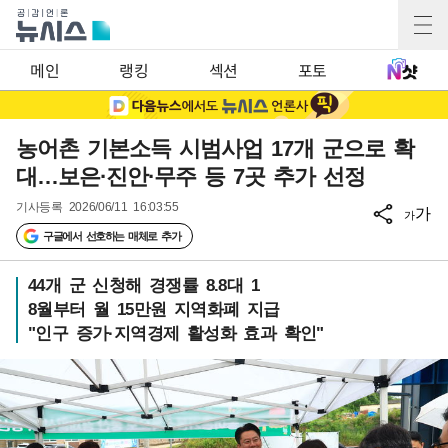
메인
랭킹
섹션
포토
농어촌 기본소득 시범사업 17개 군으로 확
대…보은·진안·무주 등 7곳 추가 선정
기사등록
2026/06/11 16:03:55
가
가
구글에서 선호하는 매체로 추가
44개 군 신청해 경쟁률 8.8대 1
8월부터 월 15만원 지역화폐 지급
"인구 증가·지역경제 활성화 효과 확인"