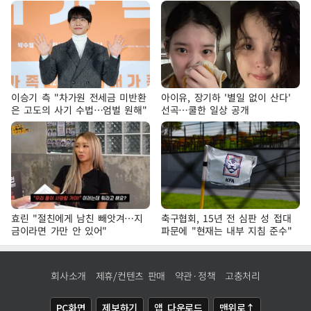
이승기 측 "차가원 전세금 미반환
아이유, 장기하 '별일 없이 산다'
은 고도의 사기 수법…엄벌 원해"
선곡…쿨한 일상 공개
효린 "절친에게 남친 빼앗겨…지
축구협회, 15년 전 심판 성 접대
금이라면 가만 안 있어"
파문에 "현재는 내부 지침 준수"
회사소개
제휴/컨텐츠 판매
약관·정책
고충처리
PC화면
제보하기
앱 다운로드
맨위로↑