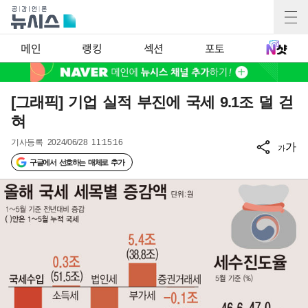
메인
랭킹
섹션
포토
[그래픽] 기업 실적 부진에 국세 9.1조 덜 걷
혀
기사등록
2024/06/28 11:15:16
가
가
구글에서 선호하는 매체로 추가