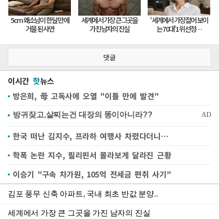
댓글
이시간
핫
뉴스
방은희, 母 고독사에 오열 "이틀 만에 발견"
한국 떠난 김지수, 프라하 여행사 차렸다더니…
학폭 논란 지수, 필리핀서 몰라보게 달라진 근황
이승기 "구속 차가원, 105억 전세금 편취 사기"