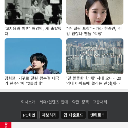
'고지용과 이혼' 허양임, 새 출발했
"손 떨림 포착"…카라 한승연, 건
다
강 괜찮나 팬들 '걱정'
김희철, 거꾸로 걸린 광복절 태극
'덜 똘똘한 한 채' 시대 오나…20
기 현수막에 "X돌았네"
억대 아파트에 쏠리는 관심[세제
개편, 그 이후②]
회사소개
제휴/컨텐츠 판매
약관·정책
고충처리
PC화면
제보하기
앱 다운로드
맨위로↑
광
COPYRIGHTⓒ
NEWSIS
ALL RIGHTS RESERVED.
고