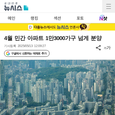
메인
랭킹
섹션
포토
4월 민간 아파트 1만3000가구 넘게 분양
기사등록
2025/05/13 12:09:27
가
가
구글에서 선호하는 매체로 추가