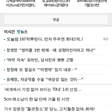
댓글
이시간
핫
뉴스
장영란 "쌍커풀 3번 밖에…왜 성형미인이라고 하냐"
'마약 자숙' 유아인, 남사친과 뽀뽀 근황
정청래 또 말실수 "'이명박' 임기 내로…"
유혜정, 자궁적출 수술 "여성성 잃는 것이…"