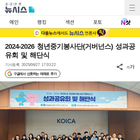
메인
랭킹
섹션
포토
2024-2026 청년중기봉사단(거버넌스) 성과공
유회 및 해단식
기사등록
2025/06/27 17:03:22
가
가
구글에서 선호하는 매체로 추가