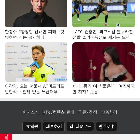
한정수 "황정민 선배만 피해…떳
LAFC 손흥민, 리그스컵 톨루카전
떳하면 신분 공개하라"
선발 출격…득점포 재가동 도전
이강인, 오늘 서울서 AT마드리드
제니, 동거 여부 물음에 "여기까지
입단식…'전례 없는 특급대우'
만 하자" 웃음
회사소개
제휴/컨텐츠 판매
약관·정책
고충처리
PC화면
제보하기
앱 다운로드
맨위로↑
광
COPYRIGHTⓒ
NEWSIS
ALL RIGHTS RESERVED.
고