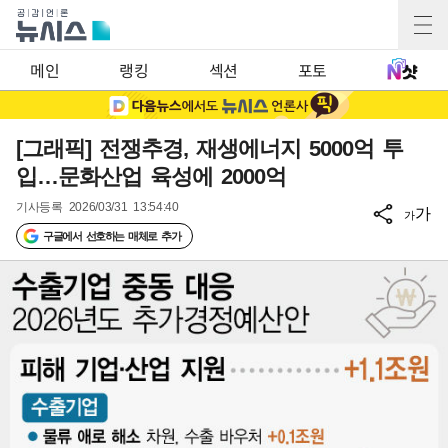
메인
랭킹
섹션
포토
[그래픽] 전쟁추경, 재생에너지 5000억 투
입…문화산업 육성에 2000억
기사등록
2026/03/31 13:54:40
가
가
구글에서 선호하는 매체로 추가