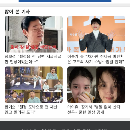
많이 본 기사
정보석 "황정음 전 남편 서글서글
이승기 측 "차가원 전세금 미반환
한 인상이었는데…"
은 고도의 사기 수법…엄벌 원해"
황기순 "원정 도박으로 전 재산
아이유, 장기하 '별일 없이 산다'
잃고 필리핀 도피"
선곡…쿨한 일상 공개