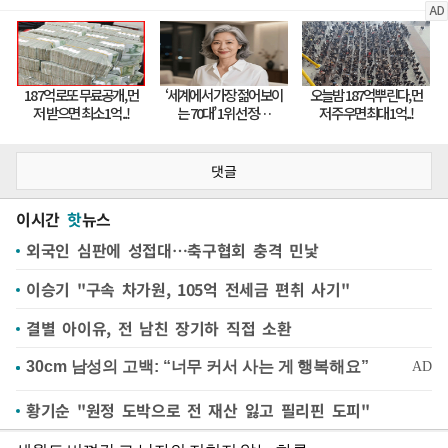
댓글
이시간
핫
뉴스
외국인 심판에 성접대…축구협회 충격 민낯
이승기 "구속 차가원, 105억 전세금 편취 사기"
결별 아이유, 전 남친 장기하 직접 소환
황기순 "원정 도박으로 전 재산 잃고 필리핀 도피"