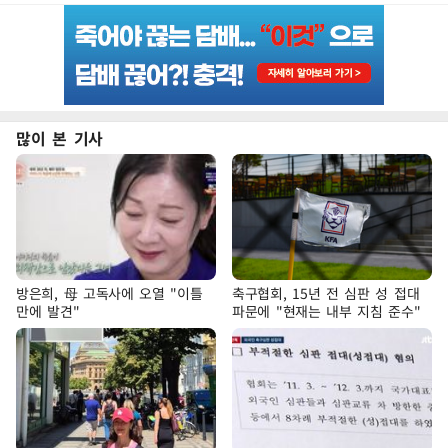
많이 본 기사
방은희, 母 고독사에 오열 "이틀
축구협회, 15년 전 심판 성 접대
만에 발견"
파문에 "현재는 내부 지침 준수"