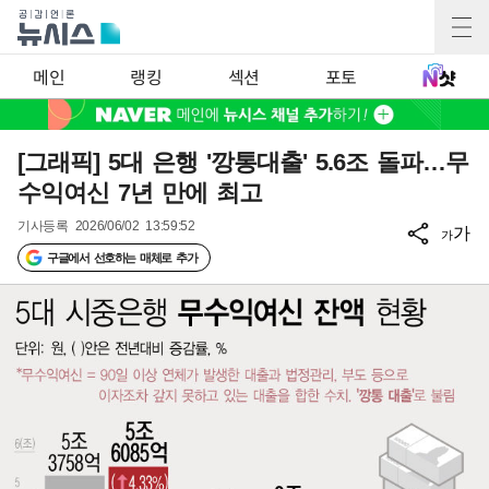
메인
랭킹
섹션
포토
[그래픽] 5대 은행 '깡통대출' 5.6조 돌파…무
수익여신 7년 만에 최고
기사등록
2026/06/02 13:59:52
가
가
구글에서 선호하는 매체로 추가