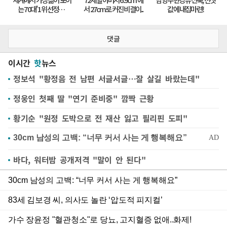
댓글
이시간
핫
뉴스
정보석 "황정음 전 남편 서글서글…잘 살길 바랐는데"
정웅인 첫째 딸 "연기 준비중" 깜짝 근황
황기순 "원정 도박으로 전 재산 잃고 필리핀 도피"
바다, 워터밤 공개저격 "말이 안 된다"