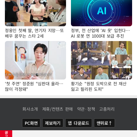
정웅인 첫째 딸, 연기자 지망…또
정부, 전 산업에 'AI 옷' 입힌다…
배우 꿈꾸는 스타 2세
AI 로봇 연 1000대 보급 추진
'첫 주연' 정준원 "심판대 올라…
황기순 "원정 도박으로 전 재산
많이 걱정돼"
잃고 필리핀 도피"
회사소개
제휴/컨텐츠 판매
약관·정책
고충처리
PC화면
제보하기
앱 다운로드
맨위로↑
광
COPYRIGHTⓒ
NEWSIS
ALL RIGHTS RESERVED.
고