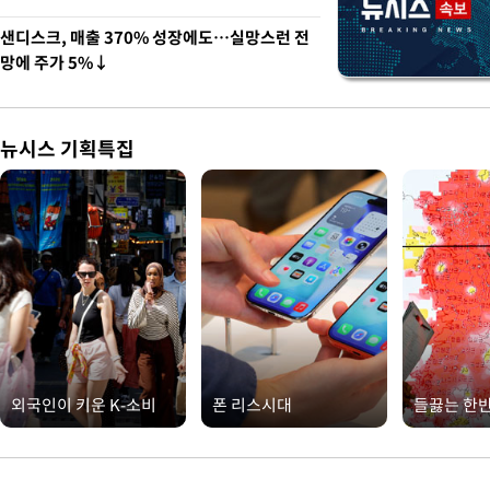
샌디스크, 매출 370% 성장에도…실망스런 전
망에 주가 5%↓
뉴시스 기획특집
외국인이 키운 K-소비
폰 리스시대
들끓는 한