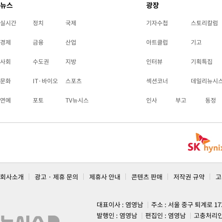
뉴스
광장
실시간
정치
국제
기자수첩
스토리칼럼
경제
금융
산업
아트클럽
기고
사회
수도권
지방
인터뷰
기획특집
문화
IT·바이오
스포츠
섹션코너
데일리뉴시
연예
포토
TV뉴시스
인사
부고
동정
회사소개
광고 · 제휴 문의
제휴사 안내
콘텐츠 판매
저작권 규약
고
대표이사 : 염영남
주소 : 서울 중구 퇴계로 1
발행인 : 염영남
편집인 : 염영남
고충처리인