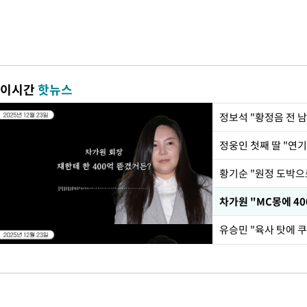
이시간
핫뉴스
정웅인 첫째 딸 "연기
황기순 "원정 도박으