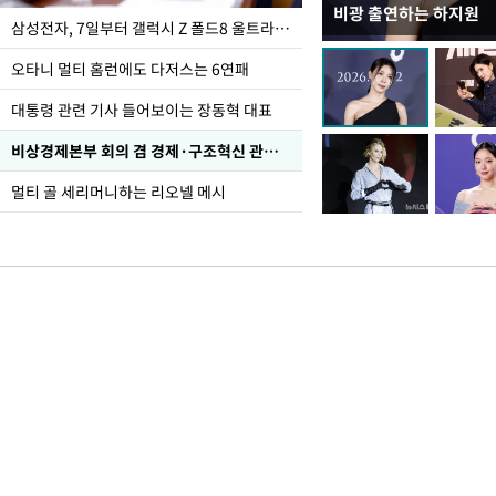
비광 출연하는 하지원
이재명 대통령, "수사
삼성전자, 7일부터 갤럭시 Z 폴드8 울트라·폴드8·플립8 출시
선 다해 강구해야"
오타니 멀티 홈런에도 다저스는 6연패
대통령 관련 기사 들어보이는 장동혁 대표
비상경제본부 회의 겸 경제·구조혁신 관계장관회의
멀티 골 세리머니하는 리오넬 메시