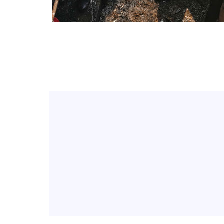
-17957초 전 >
서울 낮 39도 '폭염중대경보'…40도 관측 가능성도
-15319초 전 >
미 워싱턴주 스포캔 시의 통제불능 3개 산불, 방화선 일부 구축
-7492초 전 >
[속보] 호르무즈 해협 이란-오만 협상 기대속 뉴욕증시 혼조 마감
우 0.49%↑
-5847초 전 >
[속보] 이란 대통령 "지금 최고지도자와 소통하기가 매우 어려워
임 3년 인터뷰
2시간 전 >
[속보] "이란-오만, 호르무즈 해협 통행 항로 합의" 이란 외무부 대