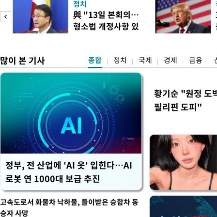
정치
이어졌다. 이날 토론회에는 
與 "13일 본회의…
택자와 무주택 청년, 민간임
형소법 개정사항 있
리에이터 등 50여 명이 참석
으면 개정"
개사로 일하고 있다는 박준씨
택
많이 본 기사
종합
정치
국제
경제
금융
황기순 "원정 도
필리핀 도피"
정부, 전 산업에 'AI 옷' 입힌다…AI
로봇 연 1000대 보급 추진
고속도로서 화물차 낙하물, 들이받은 승합차 동
승자 사망