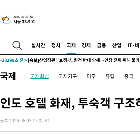
2026.08.06 (목)
서울 33.9℃
2시간 전 >
[속보] "이란-오만, 호르무즈 해협 통행 항로 합의" 이란 외무부 대
-32164초 전 >
내일까지 39도 '펄펄'…기상청 "태풍 지나며 폭염 잠시 꺾인다
-31801초 전 >
트럼프, 한국계 진보 주지사 후보 맹공…"공산주의가 최대 위협
실시간
정치
국제
경제
금융
산업
IT·
-31779초 전 >
"美간섭에 합의 지연"…트럼프, '이란 호르무즈 통제권' 수용
-28299초 전 >
[속보]산업장관 "李정부, 원전 반대 안해…안정 전력 위해 불가
-26996초 전 >
[속보]경찰, '홍명보 선임 논란' 대한축구협회·축구회관 등 압
국제
국제최신
국제기구
미주
유럽
중국
색
-26383초 전 >
[속보]산업장관 "美무역법 제301조 과잉생산 결과 발표 8월 중
상
-26176초 전 >
[속보]코스피 매도사이드카 발동…4%대 급락
-25448초 전 >
[속보]전남광주 초대 시민추천 부시장에 백승주·윤난실
인도 호텔 화재, 투숙객 구
-23009초 전 >
서울 열대야 15일째 지속…비공식 '초열대야' 30도 넘어
-21576초 전 >
[속보]코스닥, 2.15포인트(0.27%) 내린 797.44 출발
등록 2026.06.03 17:02:41
-21559초 전 >
[속보]코스피, 119.51포인트(1.81%) 내린 6478.75 개장
-18006초 전 >
6월 경상수지 497.3억 달러…두 달 연속 사상 최대
-17957초 전 >
서울 낮 39도 '폭염중대경보'…40도 관측 가능성도