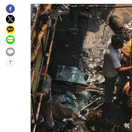
-15319초 전 >
미 워싱턴주 스포캔 시의 통제불능 3개 산불, 방화선 일부 구축
-7492초 전 >
[속보] 호르무즈 해협 이란-오만 협상 기대속 뉴욕증시 혼조 마감
우 0.49%↑
-5847초 전 >
[속보] 이란 대통령 "지금 최고지도자와 소통하기가 매우 어려워
임 3년 인터뷰
2시간 전 >
[속보] "이란-오만, 호르무즈 해협 통행 항로 합의" 이란 외무부 대
-32164초 전 >
내일까지 39도 '펄펄'…기상청 "태풍 지나며 폭염 잠시 꺾인다
-31801초 전 >
트럼프, 한국계 진보 주지사 후보 맹공…"공산주의가 최대 위협
-31779초 전 >
"美간섭에 합의 지연"…트럼프, '이란 호르무즈 통제권' 수용
-28299초 전 >
[속보]산업장관 "李정부, 원전 반대 안해…안정 전력 위해 불가
-26996초 전 >
[속보]경찰, '홍명보 선임 논란' 대한축구협회·축구회관 등 압
색
-26383초 전 >
[속보]산업장관 "美무역법 제301조 과잉생산 결과 발표 8월 중
상
-26176초 전 >
[속보]코스피 매도사이드카 발동…4%대 급락
-25448초 전 >
[속보]전남광주 초대 시민추천 부시장에 백승주·윤난실
-23009초 전 >
서울 열대야 15일째 지속…비공식 '초열대야' 30도 넘어
-21576초 전 >
[속보]코스닥, 2.15포인트(0.27%) 내린 797.44 출발
-21559초 전 >
[속보]코스피, 119.51포인트(1.81%) 내린 6478.75 개장
-18006초 전 >
6월 경상수지 497.3억 달러…두 달 연속 사상 최대