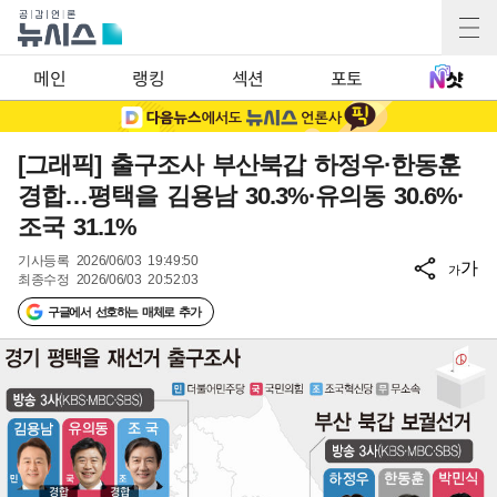
메인
랭킹
섹션
포토
[그래픽] 출구조사 부산북갑 하정우·한동훈
경합…평택을 김용남 30.3%·유의동 30.6%·
조국 31.1%
기사등록
2026/06/03 19:49:50
가
가
최종수정
2026/06/03 20:52:03
구글에서 선호하는 매체로 추가