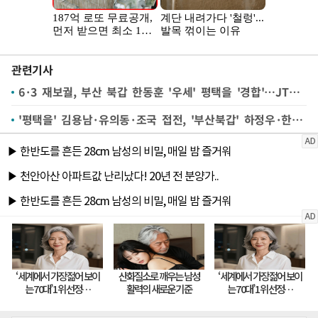
관련기사
6·3 재보궐, 부산 북갑 한동훈 '우세' 평택을 '경합'…JTBC 예측조사
'평택을' 김용남·유의동·조국 접전, '부산북갑' 하정우·한동훈 경합…방송3사 출구조사(종합)