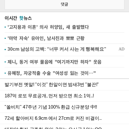
댓글
이시간
핫
뉴스
'고지용과 이혼' 의사 허양임, 새 출발했다
'마약 자숙' 유아인, 남사친과 뽀뽀 근황
제니, 동거 여부 물음에 "여기까지만 하자" 웃음
유혜정, 자궁적출 수술 "여성성 잃는 것이…"