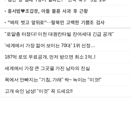
홍서범♥조갑경, 아들 불륜 사과 후 근황
"바지 벗고 앞뒤로"…탈북민 고백한 기쁨조 검사