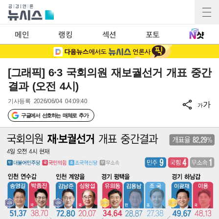
메인
랭킹
섹션
포토
[그래픽] 6·3 국회의원 재보궐선거 개표 중간
결과 (오전 4시)
기사등록
2026/06/04 04:09:40
가
가
구글에서 선호하는 매체로 추가