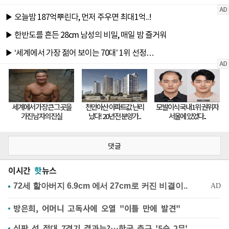
댓글
이시간
핫
뉴스
방은희, 어머니 고독사에 오열 "이틀 만에 발견"
심판 성 접대 7경기 결과는?…한국 축구 '5승 2무'