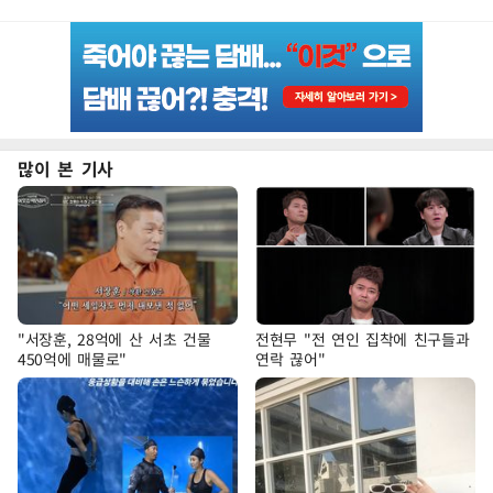
많이 본 기사
"서장훈, 28억에 산 서초 건물
전현무 "전 연인 집착에 친구들과
450억에 매물로"
연락 끊어"