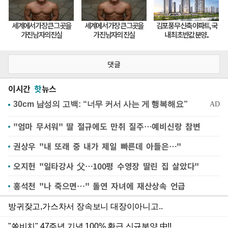
댓글
이시간
핫
뉴스
"엄마 무서워" 딸 절규에도 만취 질주…예비신랑 참변
권상우 "내 또래 중 내가 제일 빠른데 아들은…"
오지헌 "일타강사 父…100평 수영장 딸린 집 살았다"
홍석천 "나 죽으면…" 돌연 자녀에 재산상속 언급