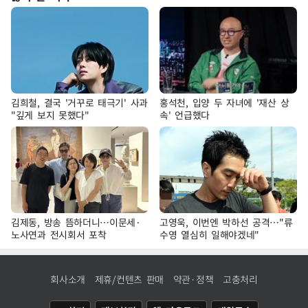
김희철, 결국 '거꾸로 태극기' 사과
홍석천, 입양 두 자녀에 '재산 상
"깊게 보지 못했다"
속' 언급했다
김제동, 방송 뜸하더니…이문세·
고영욱, 이번엔 박하선 공격…"류
노사연과 전시회서 포착
수영 열심히 일해야겠네"
회사소개
제휴/컨텐츠 판매
약관·정책
고충처리