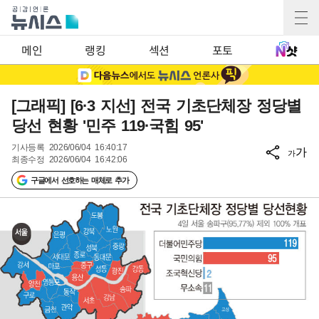
메인
랭킹
섹션
포토
[그래픽] [6·3 지선] 전국 기초단체장 정당별
당선 현황 '민주 119·국힘 95'
기사등록
2026/06/04 16:40:17
가
가
최종수정
2026/06/04 16:42:06
구글에서 선호하는 매체로 추가