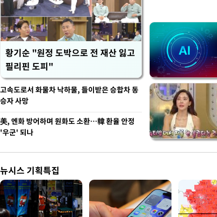
황기순 "원정 도박으로 전 재산 잃고
필리핀 도피"
고속도로서 화물차 낙하물, 들이받은 승합차 동
승자 사망
美, 엔화 방어하며 원화도 소환…韓 환율 안정
'우군' 되나
뉴시스 기획특집