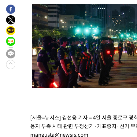
-8300초 전 >
미 워싱턴주 스포캔 시의 통제불능 3개 산불, 방화선 일부 구축
-473초 전 >
[속보] 호르무즈 해협 이란-오만 협상 기대속 뉴욕증시 혼조 마감 
0.49%↑
19분 전 >
[속보] 이란 대통령 "지금 최고지도자와 소통하기가 매우 어려워" 취
년 인터뷰
4시간 전 >
[속보] "이란-오만, 호르무즈 해협 통행 항로 합의" 이란 외무부 대
-25145초 전 >
내일까지 39도 '펄펄'…기상청 "태풍 지나며 폭염 잠시 꺾인다
-24782초 전 >
트럼프, 한국계 진보 주지사 후보 맹공…"공산주의가 최대 위협
-24760초 전 >
"美간섭에 합의 지연"…트럼프, '이란 호르무즈 통제권' 수용
-21280초 전 >
[속보]산업장관 "李정부, 원전 반대 안해…안정 전력 위해 불가
-19977초 전 >
[속보]경찰, '홍명보 선임 논란' 대한축구협회·축구회관 등 압
색
-19364초 전 >
[속보]산업장관 "美무역법 제301조 과잉생산 결과 발표 8월 중
상
-19157초 전 >
[속보]코스피 매도사이드카 발동…4%대 급락
-18429초 전 >
[속보]전남광주 초대 시민추천 부시장에 백승주·윤난실
-15990초 전 >
서울 열대야 15일째 지속…비공식 '초열대야' 30도 넘어
[서울=뉴시스] 김선웅 기자 = 4일 서울 종로구
-14557초 전 >
[속보]코스닥, 2.15포인트(0.27%) 내린 797.44 출발
용지 부족 사태 관련 부정선거·개표중지·선거 무효 등
-14540초 전 >
[속보]코스피, 119.51포인트(1.81%) 내린 6478.75 개장
mangusta@newsis.com
-10987초 전 >
6월 경상수지 497.3억 달러…두 달 연속 사상 최대