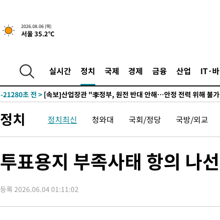
2026.08.06 (목)
서울 35.2℃
4시간 전 >
[속보] "이란-오만, 호르무즈 해협 통행 항로 합의" 이란 외무부 대
-25145초 전 >
내일까지 39도 '펄펄'…기상청 "태풍 지나며 폭염 잠시 꺾인다
-24782초 전 >
트럼프, 한국계 진보 주지사 후보 맹공…"공산주의가 최대 위협
실시간
정치
국제
경제
금융
산업
IT·
-24760초 전 >
"美간섭에 합의 지연"…트럼프, '이란 호르무즈 통제권' 수용
-21280초 전 >
[속보]산업장관 "李정부, 원전 반대 안해…안정 전력 위해 불가
-19977초 전 >
[속보]경찰, '홍명보 선임 논란' 대한축구협회·축구회관 등 압
정치
정치최신
청와대
국회/정당
국방/외교
색
-19364초 전 >
[속보]산업장관 "美무역법 제301조 과잉생산 결과 발표 8월 중
상
-19157초 전 >
[속보]코스피 매도사이드카 발동…4%대 급락
-18429초 전 >
[속보]전남광주 초대 시민추천 부시장에 백승주·윤난실
투표용지 부족사태 항의 나선
-15990초 전 >
서울 열대야 15일째 지속…비공식 '초열대야' 30도 넘어
-14557초 전 >
[속보]코스닥, 2.15포인트(0.27%) 내린 797.44 출발
등록 2026.06.04 01:11:02
-14540초 전 >
[속보]코스피, 119.51포인트(1.81%) 내린 6478.75 개장
-10987초 전 >
6월 경상수지 497.3억 달러…두 달 연속 사상 최대
-10938초 전 >
서울 낮 39도 '폭염중대경보'…40도 관측 가능성도