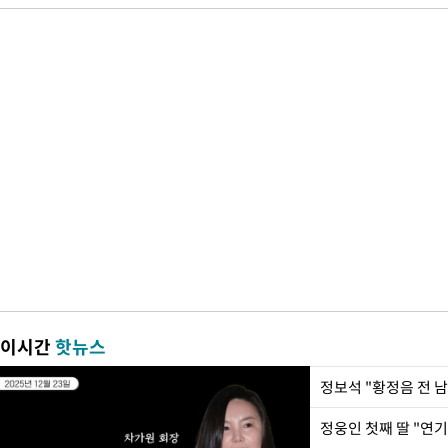
이시간
핫뉴스
정웅인 첫째 딸 "연기