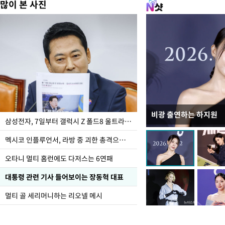
많이 본 사진
비광 출연하는 하지원
이재명 대통령, "수사
삼성전자, 7일부터 갤럭시 Z 폴드8 울트라·폴드8·플립8 출시
선 다해 강구해야"
멕시코 인플루언서, 라방 중 괴한 총격으로 사망
오타니 멀티 홈런에도 다저스는 6연패
대통령 관련 기사 들어보이는 장동혁 대표
멀티 골 세리머니하는 리오넬 메시