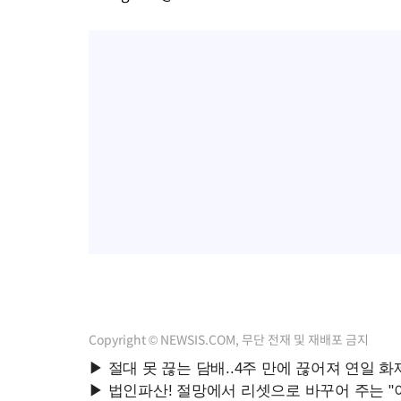
-10938초 전 >
서울 낮 39도 '폭염중대경보'…40도 관측 가능성도
-8300초 전 >
미 워싱턴주 스포캔 시의 통제불능 3개 산불, 방화선 일부 구축
-473초 전 >
[속보] 호르무즈 해협 이란-오만 협상 기대속 뉴욕증시 혼조 마감 
0.49%↑
19분 전 >
[속보] 이란 대통령 "지금 최고지도자와 소통하기가 매우 어려워" 취
년 인터뷰
4시간 전 >
[속보] "이란-오만, 호르무즈 해협 통행 항로 합의" 이란 외무부 대
Copyright © NEWSIS.COM, 무단 전재 및 재배포 금지