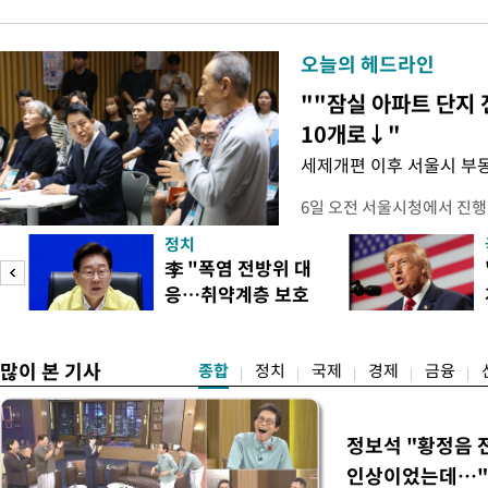
오늘의 헤드라인
""잠실 아파트 단지 
10개로↓"
세제개편 이후 서울시 부
6일 오전 서울시청에서 진행
대토론회'에서는 정부의 세
정치
이어졌다. 이날 토론회에는 
李 "폭염 전방위 대
택자와 무주택 청년, 민간임
응…취약계층 보호
리에이터 등 50여 명이 참석
강화"
개사로 일하고 있다는 박준씨
택
많이 본 기사
종합
정치
국제
경제
금융
정보석 "황정음 
인상이었는데…"