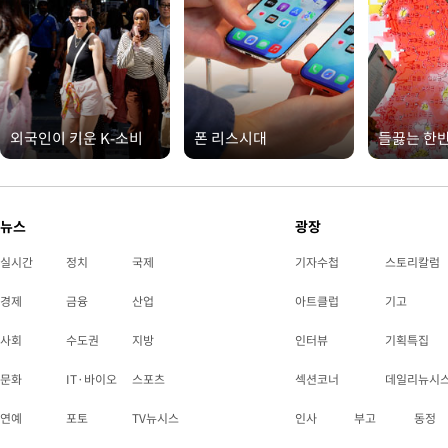
외국인이 키운 K-소비
폰 리스시대
들끓는 한
뉴스
광장
실시간
정치
국제
기자수첩
스토리칼럼
경제
금융
산업
아트클럽
기고
사회
수도권
지방
인터뷰
기획특집
문화
IT·바이오
스포츠
섹션코너
데일리뉴시
연예
포토
TV뉴시스
인사
부고
동정