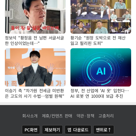
정보석 "황정음 전 남편 서글서글
황기순 "원정 도박으로 전 재산
한 인상이었는데…"
잃고 필리핀 도피"
이승기 측 "차가원 전세금 미반환
정부, 전 산업에 'AI 옷' 입힌다…
은 고도의 사기 수법…엄벌 원해"
AI 로봇 연 1000대 보급 추진
회사소개
제휴/컨텐츠 판매
약관·정책
고충처리
PC화면
제보하기
앱 다운로드
맨위로↑