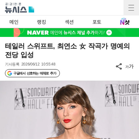
메인
랭킹
섹션
포토
테일러 스위프트, 최연소 女 작곡가 명예의
전당 입성
기사등록
2026/06/12 10:55:48
가
가
구글에서 선호하는 매체로 추가