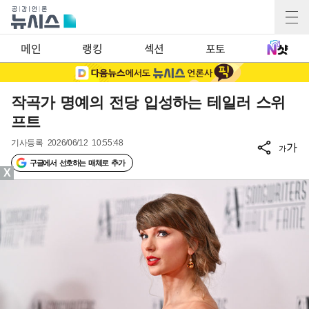
메인
랭킹
섹션
포토
작곡가 명예의 전당 입성하는 테일러 스위
프트
기사등록
2026/06/12 10:55:48
가
가
구글에서 선호하는 매체로 추가
X