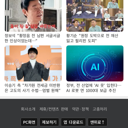
정보석 "황정음 전 남편 서글서글
황기순 "원정 도박으로 전 재산
한 인상이었는데…"
잃고 필리핀 도피"
이승기 측 "차가원 전세금 미반환
정부, 전 산업에 'AI 옷' 입힌다…
은 고도의 사기 수법…엄벌 원해"
AI 로봇 연 1000대 보급 추진
회사소개
제휴/컨텐츠 판매
약관·정책
고충처리
PC화면
제보하기
앱 다운로드
맨위로↑