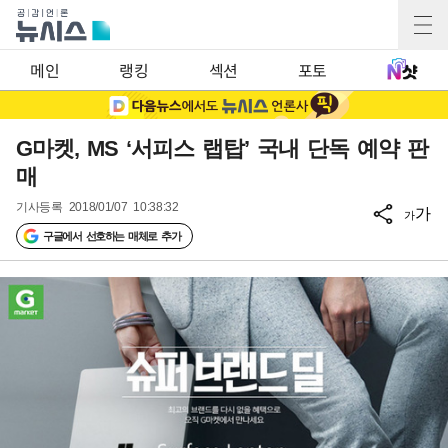
메인
랭킹
섹션
포토
G마켓, MS ‘서피스 랩탑’ 국내 단독 예약 판
매
기사등록
2018/01/07 10:38:32
가
가
구글에서 선호하는 매체로 추가