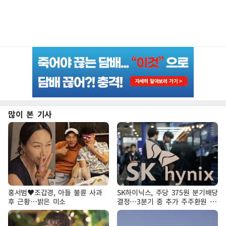
많이 본 기사
홍서범♥조갑경, 아들 불륜 사과
SK하이닉스, 주당 375원 분기배당
후 근황…밝은 미소
결정…3분기 중 추가 주주환원 발
표