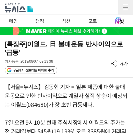
메인
랭킹
섹션
포토
[특징주]이월드, 日 불매운동 반사이익으로
'급등'
기사등록
2019/08/07 09:13:38
가
가
구글에서 선호하는 매체로 추가
【서울=뉴시스】김동현 기자 = 일본 제품에 대한 불매
운동으로 인한 반사이익으로 계열사 실적 상승이 예상되
는 이월드(084680)가 장 초반 급등세다.
7일 오전 9시10분 현재 주식시장에서 이월드의 주가는
전 거래일보다 545원(19.19%) 오른 3385원에 거래되