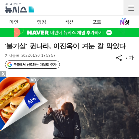
메인
랭킹
섹션
포토
'불가살' 권나라, 이진욱이 겨눈 칼 막았다
기사등록
2022/01/30 17:53:57
가
가
구글에서 선호하는 매체로 추가
X