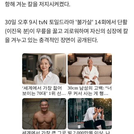
항해 겨눈 칼을 저지시켜켰다.
30일 오후 9시 tvN 토일드라마 '불가살' 14회에서 단활
(이진욱 분)이 무릎을 꿇고 괴로워하며 자신의 심장에 칼
을 겨누고 있는 충격적인 장면이 공개된다.