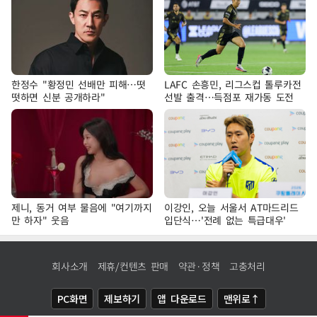
한정수 "황정민 선배만 피해…떳
LAFC 손흥민, 리그스컵 톨루카전
떳하면 신분 공개하라"
선발 출격…득점포 재가동 도전
제니, 동거 여부 물음에 "여기까지
이강인, 오늘 서울서 AT마드리드
만 하자" 웃음
입단식…'전례 없는 특급대우'
회사소개
제휴/컨텐츠 판매
약관·정책
고충처리
PC화면
제보하기
앱 다운로드
맨위로↑