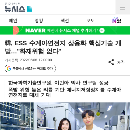
메인
랭킹
섹션
포토
韓, ESS 수계아연전지 상용화 핵심기술 개
발…"화재위험 없다"
기사등록
2022/06/08 12:00:00
가
가
구글에서 선호하는 매체로 추가
한국과학기술연구원, 이민아 박사 연구팀 성공
폭발 위험 높은 리튬 기반 에너지저장장치를 수계아
연전지로 대체 기대