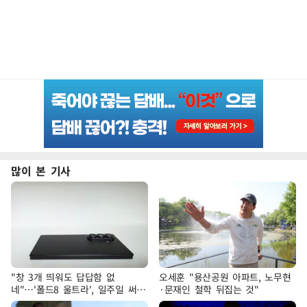
많이 본 기사
"창 3개 띄워도 답답함 없
오세훈 "용산공원 아파트, 노무현
네"…'폴드8 울트라', 일주일 써보
·문재인 철학 뒤집는 것"
니