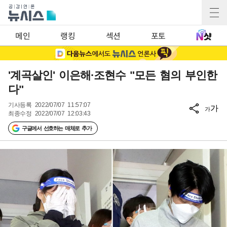
메인
랭킹
섹션
포토
'계곡살인' 이은해·조현수 "모든 혐의 부인한
다"
기사등록
2022/07/07 11:57:07
가
가
최종수정
2022/07/07 12:03:43
구글에서 선호하는 매체로 추가